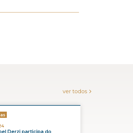
ver todos
ias
24
el Derzi participa do