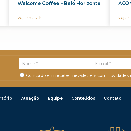
Welcome Coffee – Belo Horizonte
ACON
veja mais
veja m
Concordo em receber newsletters com novidades e
itório
Atuação
Equipe
Conteúdos
Contato