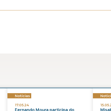
Notícias
Notíc
17.05.24
15.05.
Fernando Moura participa do
Misab