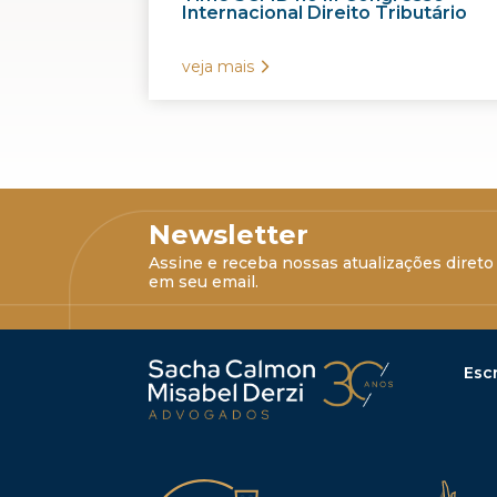
Internacional Direito Tributário
veja mais
Newsletter
Assine e receba nossas atualizações direto
em seu email.
Escr