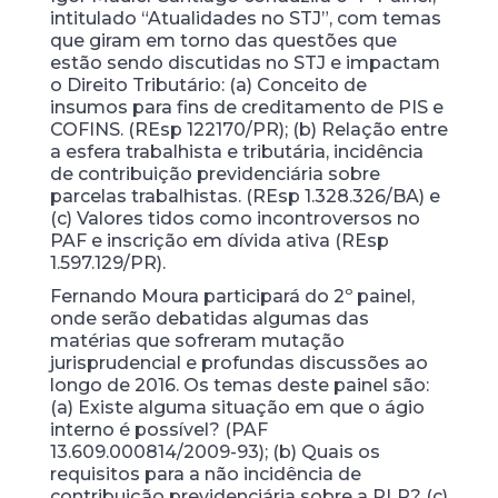
intitulado “Atualidades no STJ”, com temas
que giram em torno das questões que
estão sendo discutidas no STJ e impactam
o Direito Tributário: (a) Conceito de
insumos para fins de creditamento de PIS e
COFINS. (REsp 122170/PR); (b) Relação entre
a esfera trabalhista e tributária, incidência
de contribuição previdenciária sobre
parcelas trabalhistas. (REsp 1.328.326/BA) e
(c) Valores tidos como incontroversos no
PAF e inscrição em dívida ativa (REsp
1.597.129/PR).
Fernando Moura participará do 2º painel,
onde serão debatidas algumas das
matérias que sofreram mutação
jurisprudencial e profundas discussões ao
longo de 2016. Os temas deste painel são:
(a) Existe alguma situação em que o ágio
interno é possível? (PAF
13.609.000814/2009-93); (b) Quais os
requisitos para a não incidência de
contribuição previdenciária sobre a PLR? (c)