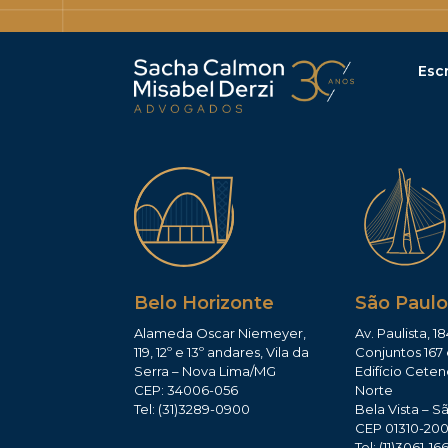
Escr
Belo Horizonte
São Paulo
Alameda Oscar Niemeyer,
Av. Paulista, 18
119, 12º e 13º andares, Vila da
Conjuntos 167 
Serra – Nova Lima/MG
Edifício Ceten
CEP: 34006-056
Norte
Tel: (31)3289-0900
Bela Vista – S
CEP 01310-20
Tel: (11)3061-16