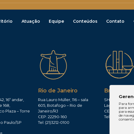
itório
Atuação
Equipe
Conteúdos
Contato
Rio de Janeiro
Brasília
Geren
42, 16º andar,
Rua Lauro Müller, 116 – sala
SHIS QI 11, Conj.
Para for
e 168,
605, Botafogo – Rio de
Lago Sul – Brasí
para arm
co Plaza – Torre
Janeiro/RJ
CEP: 71625-300
para ess
de navega
CEP: 22290-160
Tel: (61)3224-165
consenti
ão Paulo/SP
Tel: (21)3212-0100
0
65