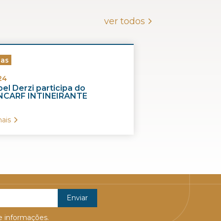
ver todos
ias
24
el Derzi participa do
CARF INTINEIRANTE
ais
 informações.