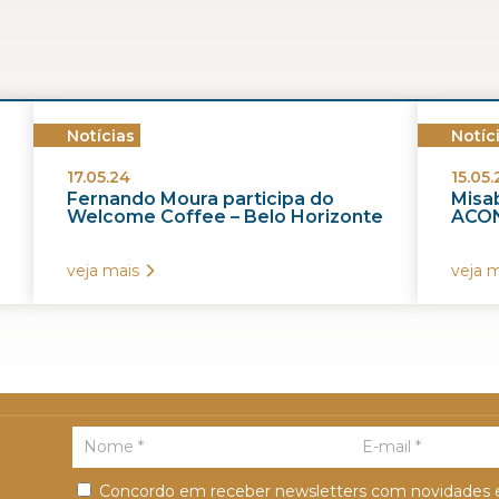
Notícias
Notíc
17.05.24
15.05.
Fernando Moura participa do
Misab
Welcome Coffee – Belo Horizonte
ACON
veja mais
veja m
Concordo em receber newsletters com novidades e