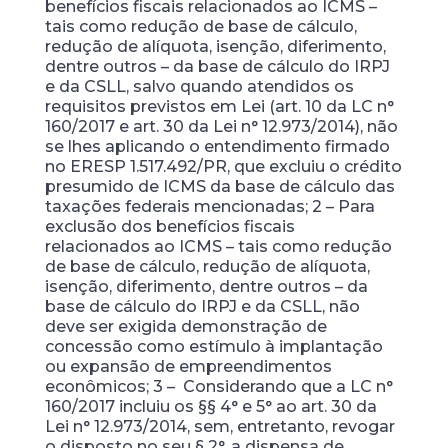
benefícios fiscais relacionados ao ICMS –
tais como redução de base de cálculo,
redução de alíquota, isenção, diferimento,
dentre outros – da base de cálculo do IRPJ
e da CSLL, salvo quando atendidos os
requisitos previstos em Lei (art. 10 da LC n°
160/2017 e art. 30 da Lei n° 12.973/2014), não
se lhes aplicando o entendimento firmado
no ERESP 1.517.492/PR, que excluiu o crédito
presumido de ICMS da base de cálculo das
taxações federais mencionadas; 2 – Para
exclusão dos benefícios fiscais
relacionados ao ICMS – tais como redução
de base de cálculo, redução de alíquota,
isenção, diferimento, dentre outros – da
base de cálculo do IRPJ e da CSLL, não
deve ser exigida demonstração de
concessão como estímulo à implantação
ou expansão de empreendimentos
econômicos; 3 – Considerando que a LC n°
160/2017 incluiu os §§ 4° e 5° ao art. 30 da
Lei n° 12.973/2014, sem, entretanto, revogar
o disposto no seu § 2°, a dispensa de