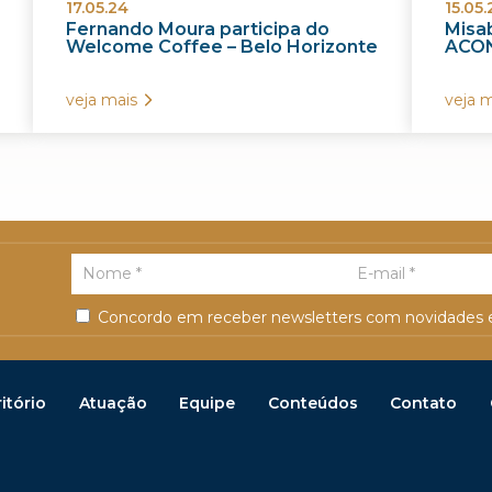
17.05.24
15.05.
Fernando Moura participa do
Misab
Welcome Coffee – Belo Horizonte
ACON
veja mais
veja m
Concordo em receber newsletters com novidades e
itório
Atuação
Equipe
Conteúdos
Contato