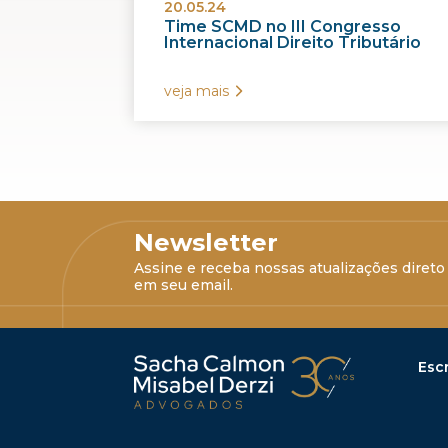
20.05.24
Time SCMD no III Congresso
Internacional Direito Tributário
veja mais
Newsletter
Assine e receba nossas atualizações direto
em seu email.
Escr