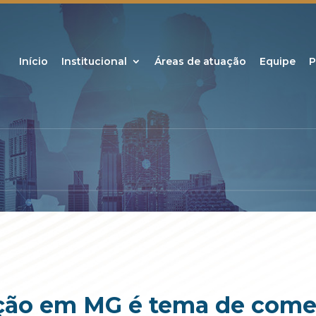
Início
Institucional
Áreas de atuação
Equipe
P
ção em MG é tema de comen