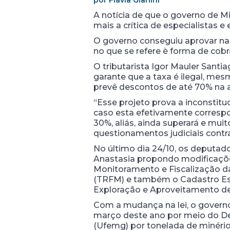
por Flávia Gianini
A notícia de que o governo de M
mais a crítica de especialistas 
O governo conseguiu aprovar na
no que se refere è forma de cobr
O tributarista Igor Mauler Sant
garante que a taxa é ilegal, me
prevê descontos de até 70% na a
“Esse projeto prova a inconstit
caso esta efetivamente corresp
30%, aliás, ainda superará e mu
questionamentos judiciais contr
No último dia 24/10, os deputad
Anastasia propondo modificações
Monitoramento e Fiscalização da
(TRFM) e também o Cadastro Esta
Exploração e Aproveitamento de
Com a mudança na lei, o govern
março deste ano por meio do Dec
(Ufemg) por tonelada de minério 