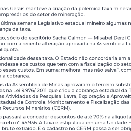
inas Gerais manteve a criação da polêmica taxa minerár
e empresários do setor de mineração.
 última semana Legislativo estadual mineiro algumas 
ança da taxa.
iago, sócio do escritório Sacha Calmon — Misabel Derzi
smo com a recente alteração aprovada na Assembleia Leg
líquota.
ucionalidade dessa taxa. O Estado não concordaria em a
ondesse aos custos que tem com a fiscalização do set
ito esses custos. Em suma: melhora, mas não salva”, co
a a cobrança.
os da Assembleia de Minas aprovaram o terceiro subst
 na Lei 9.976/ 2011, que criou a cobrança estadual da 
s Atividades de Pesquisa, Lavra, Exploração e Aprove
dual de Controle, Monitoramento e Fiscalização das A
 Recursos Minerários (CERM).
o passará a conceder descontos de até 70% na alíquo
reto nº 45.936. A taxa é estipulada em uma Unidade F
bruto extraído. E o cadastro no CERM passa a ser obrig