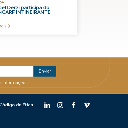
24
el Derzi participa do
CARF INTINEIRANTE
ais
 informações.
Código de Ética