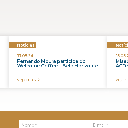
Notícias
Notíc
17.05.24
15.05.
Fernando Moura participa do
Misab
Welcome Coffee – Belo Horizonte
ACON
veja mais
veja m