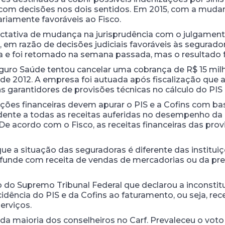
 com decisões nos dois sentidos. Em 2015, com a mud
riamente favoráveis ao Fisco.
expectativa de mudança na jurisprudência com o julgame
 em razão de decisões judiciais favoráveis às segurado
a e foi retomado na semana passada, mas o resultado 
uro Saúde tentou cancelar uma cobrança de R$ 15 milhõe
 de 2012. A empresa foi autuada após fiscalização que 
s garantidores de provisões técnicas no cálculo do PIS 
tuições financeiras devem apurar o PIS e a Cofins com b
dente a todas as receitas auferidas no desempenho da 
De acordo com o Fisco, as receitas financeiras das prov
 a situação das seguradoras é diferente das instituiç
onfunde com receita de vendas de mercadorias ou da pre
 do Supremo Tribunal Federal que declarou a inconstitu
incidência do PIS e da Cofins ao faturamento, ou seja, re
erviços.
 da maioria dos conselheiros no Carf. Prevaleceu o voto