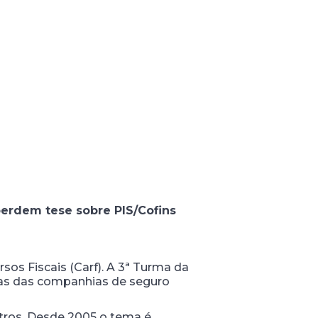
erdem tese sobre PIS/Cofins
os Fiscais (Carf). A 3ª Turma da
icas das companhias de seguro
stros. Desde 2005 o tema é