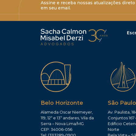
Assine e receba nossas atualizações direto
em seu email.
Escr
Belo Horizonte
São Paulo
Alameda Oscar Niemeyer,
Av. Paulista, 18
119, 12º e 13º andares, Vila da
Conjuntos 167 
Serra – Nova Lima/MG
Edifício Ceten
CEP: 34006-056
Norte
Tel: (31)3289-0900
Bela Vista – S