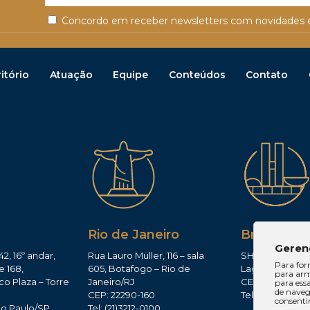
Concordo em receber newsletters com novidades e
itório
Atuação
Equipe
Conteúdos
Contato
Rio de Janeiro
Brasília
Geren
42, 16º andar,
Rua Lauro Müller, 116 – sala
SHIS QI 11, Conj.
Para for
e 168,
605, Botafogo – Rio de
Lago Sul – Brasí
para arm
co Plaza – Torre
Janeiro/RJ
CEP: 71625-300
para ess
de navega
CEP: 22290-160
Tel: (61)3224-165
consenti
ão Paulo/SP
Tel: (21)3212-0100