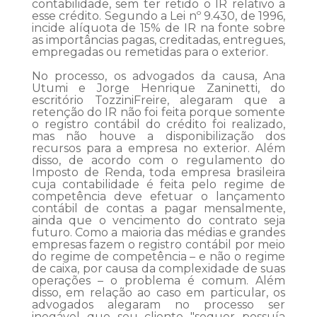
contabilidade, sem ter retido o IR relativo a
esse crédito. Segundo a Lei nº 9.430, de 1996,
incide alíquota de 15% de IR na fonte sobre
as importâncias pagas, creditadas, entregues,
empregadas ou remetidas para o exterior.
No processo, os advogados da causa, Ana
Utumi e Jorge Henrique Zaninetti, do
escritório TozziniFreire, alegaram que a
retenção do IR não foi feita porque somente
o registro contábil do crédito foi realizado,
mas não houve a disponibilização dos
recursos para a empresa no exterior. Além
disso, de acordo com o regulamento do
Imposto de Renda, toda empresa brasileira
cuja contabilidade é feita pelo regime de
competência deve efetuar o lançamento
contábil de contas a pagar mensalmente,
ainda que o vencimento do contrato seja
futuro. Como a maioria das médias e grandes
empresas fazem o registro contábil por meio
do regime de competência – e não o regime
de caixa, por causa da complexidade de suas
operações – o problema é comum. Além
disso, em relação ao caso em particular, os
advogados alegaram no processo ser
inegável que seu cliente "sequer possuía