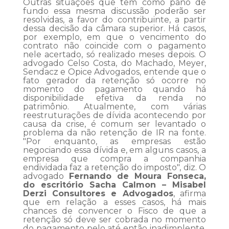
Outras situações que têm como pano de
fundo essa mesma discussão poderão ser
resolvidas, a favor do contribuinte, a partir
dessa decisão da câmara superior. Há casos,
por exemplo, em que o vencimento do
contrato não coincide com o pagamento
nele acertado, só realizado meses depois. O
advogado Celso Costa, do Machado, Meyer,
Sendacz e Opice Advogados, entende que o
fato gerador da retenção só ocorre no
momento do pagamento quando há
disponibilidade efetiva da renda no
patrimônio. Atualmente, com várias
reestruturações de dívida acontecendo por
causa da crise, é comum ser levantado o
problema da não retenção de IR na fonte.
"Por enquanto, as empresas estão
negociando essa dívida e, em alguns casos, a
empresa que compra a companhia
endividada faz a retenção do imposto", diz. O
advogado
Fernando de Moura Fonseca,
do escritório Sacha Calmon – Misabel
Derzi Consultores e Advogados
, afirma
que em relação a esses casos, há mais
chances de convencer o Fisco de que a
retenção só deve ser cobrada no momento
do pagamento pelo até então inadimplente.