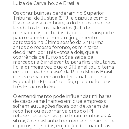
Luiza de Carvalho, de Brasília
Os contribuintes perderam no Superior
Tribunal de Justiça (STJ) a disputa com o
Fisco relativa à cobrança do Imposto sobre
Produtos Industrializados (IPI) de
mercadorias roubadas durante o transporte
para o comércio. Em um julgamento
apressado na última sessão da 2ªTurma
antes do recesso forense, os ministros
decidiram, por três votos a dois, que a
ocorrência de furto após a saída da
mercadoria é irrelevante para fins tributários.
Foi a primeira vez que o STJ analisou o tema
em um "leading case" da Philip Morris Brasil
contra uma decisão do Tribunal Regional
Federal (TRF) da 4ªRegião, que engloba os
três Estados do Sul.
O entendimento pode influenciar milhares
de casos semelhantes em que empresas
sofrem autuações fiscais por deixarem de
recolher ou estornar valores do IPI
referentes a cargas que foram roubadas. A
situação é bastante frequente nos ramos de
cigarros e bebidas, em razão de quadrilhas