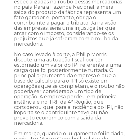
especializadas no roubo dessas mercadorias
no país. Para a Fazenda Nacional, a mera
saída do produto da fábrica representa um
fato gerador e, portanto, obriga o
contribuinte a pagar o tributo. Já na visão
das empresas, seria uma injustiça ter que
arcar com o imposto, considerando-se os
prejuízos que já sofreram com o roubo da
mercadoria.
No caso levado à corte, a Philip Morris
discute uma autuação fiscal por ter
estornado um valor do IPI referente a uma
carga que foi posteriormente furtada. O
principal argumento da empresa é que a
base de cálculo para o IPI só existe em
operações que se completam, e o roubo não
poderia ser considerado um tipo de
operação. A empresa perdeu em primeira
instância e no TRF da 4ª Região, que
considerou que, para a incidência do IPI, não
importa se o contribuinte teve ou não
proveito econômico com a saída da
mercadoria.
Em março, quando o julgamento foi iniciado,
o ministro Mauro Campbell, relator do