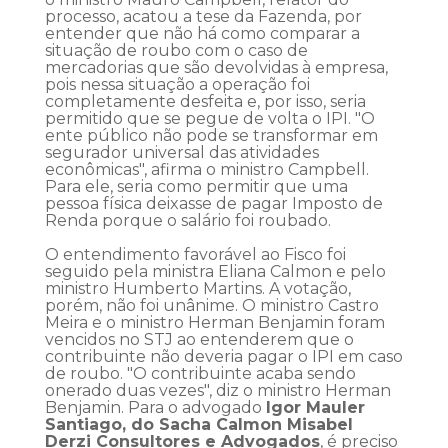
processo, acatou a tese da Fazenda, por
entender que não há como comparar a
situação de roubo com o caso de
mercadorias que são devolvidas à empresa,
pois nessa situação a operação foi
completamente desfeita e, por isso, seria
permitido que se pegue de volta o IPI. "O
ente público não pode se transformar em
segurador universal das atividades
econômicas", afirma o ministro Campbell.
Para ele, seria como permitir que uma
pessoa física deixasse de pagar Imposto de
Renda porque o salário foi roubado.
O entendimento favorável ao Fisco foi
seguido pela ministra Eliana Calmon e pelo
ministro Humberto Martins. A votação,
porém, não foi unânime. O ministro Castro
Meira e o ministro Herman Benjamin foram
vencidos no STJ ao entenderem que o
contribuinte não deveria pagar o IPI em caso
de roubo. "O contribuinte acaba sendo
onerado duas vezes", diz o ministro Herman
Benjamin. Para o advogado
Igor Mauler
Santiago, do Sacha Calmon Misabel
Derzi Consultores e Advogados
, é preciso