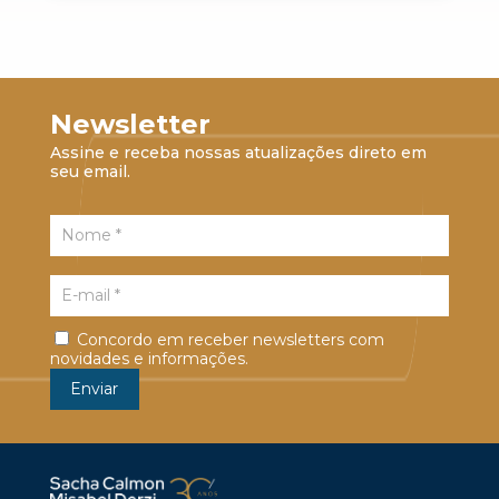
Newsletter
Assine e receba nossas atualizações direto em
seu email.
Concordo em receber newsletters com
novidades e informações.