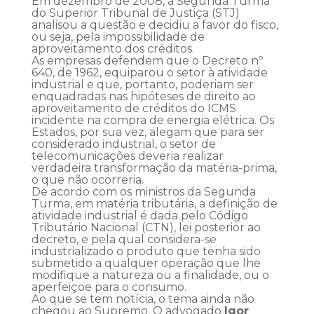
Em dezembro de 2008, a Segunda Turma
do Superior Tribunal de Justiça (STJ)
analisou a questão e decidiu a favor do fisco,
ou seja, pela impossibilidade de
aproveitamento dos créditos.
As empresas defendem que o Decreto nº
640, de 1962, equiparou o setor à atividade
industrial e que, portanto, poderiam ser
enquadradas nas hipóteses de direito ao
aproveitamento de créditos do ICMS
incidente na compra de energia elétrica. Os
Estados, por sua vez, alegam que para ser
considerado industrial, o setor de
telecomunicações deveria realizar
verdadeira transformação da matéria-prima,
o que não ocorreria.
De acordo com os ministros da Segunda
Turma, em matéria tributária, a definição de
atividade industrial é dada pelo Código
Tributário Nacional (CTN), lei posterior ao
decreto, e pela qual considera-se
industrializado o produto que tenha sido
submetido a qualquer operação que lhe
modifique a natureza ou a finalidade, ou o
aperfeiçoe para o consumo.
Ao que se tem notícia, o tema ainda não
chegou ao Supremo. O advogado
Igor