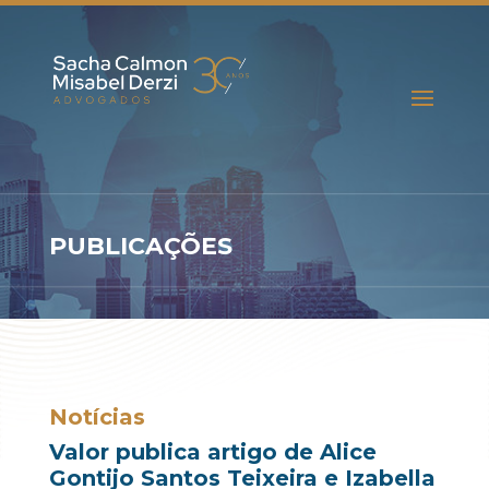
PUBLICAÇÕES
Notícias
Valor publica artigo de Alice
Gontijo Santos Teixeira e Izabella