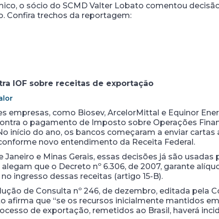
co, o sócio do SCMD Valter Lobato comentou decisão 
o. Confira trechos da reportagem:
tra IOF sobre receitas de exportação
alor
empresas, como Biosev, ArcelorMittal e Equinor Energy 
 contra o pagamento de Imposto sobre Operações Financ
No início do ano, os bancos começaram a enviar cartas 
 conforme novo entendimento da Receita Federal.
 Janeiro e Minas Gerais, essas decisões já são usadas 
s alegam que o Decreto nº 6.306, de 2007, garante alíq
o ingresso dessas receitas (artigo 15-B).
ução de Consulta nº 246, de dezembro, editada pela 
xto afirma que “se os recursos inicialmente mantidos e
ocesso de exportação, remetidos ao Brasil, haverá incid