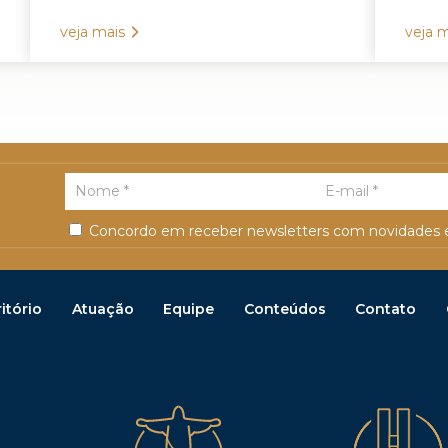
veja mais
veja m
Concordo em receber newsletters com novidades e
itório
Atuação
Equipe
Conteúdos
Contato