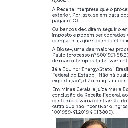
0,38%”.
A Receita interpreta que o pro
exterior. Por isso, se em data p
pagar o IOF.
Os bancos decidiram seguir o e
imposto e podem ser cobrados cas
companhias que são majoritaria
A Biosev, uma das maiores proces
Paulo (processo nº 5001951-88.201
de marco temporal, efetivamente
Já a Equinor Energy/Statoil Brasi
Federal do Estado. “Não há qualq
exportação”, diz o magistrado na
Em Minas Gerais, a juíza Maria Ed
conclusão da Receita Federal, a
contempla, vai na contramão do p
outra que não incentivar o ingres
1001989-41.2019.4.01.3800).