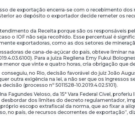
cesso de exportação encerra-se com o recebimento dos
osterior ao depósito o exportador decide remeter os recu
ntendimento da Receita porque são os responsáveis pe
o o IOF não seja recolhido. Esse percentual é signific
mente exportadoras, como as dos setores de mineração
sadoras de cana-de-açúcar do país, obteve liminar na 1
9.4.03.6100). Para a juíza Regilena Emy Fukui Bolognesi
 menor que vinte e quatro horas, cria obrigação que d
l conseguiu, no Rio, decisão favorável do juiz João Augu
uer outra exigência na lei, a não ser que os ingressos 
 decisão (processo nº 5011528-10.2019.4.02.5101).
na Fagundes Veloso, da 15ª Vara Federal Cível, proferiu l
o desbordar dos limites do decreto regulamentador, im
róprio escopo extrafiscal da norma, que ao fixar a alíqu
so, no país, de recursos decorrentes de exportação”, di