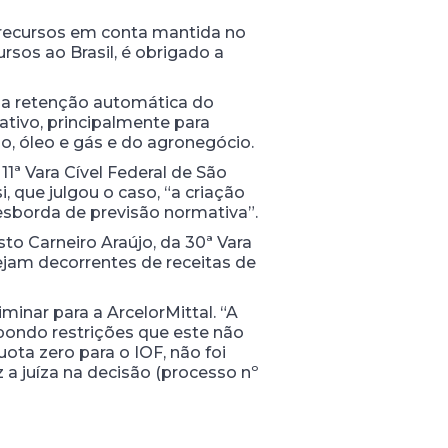
 recursos em conta mantida no
rsos ao Brasil, é obrigado a
la retenção automática do
ativo, principalmente para
, óleo e gás e do agronegócio.
1ª Vara Cível Federal de São
, que julgou o caso, “a criação
esborda de previsão normativa”.
sto Carneiro Araújo, da 30ª Vara
sejam decorrentes de receitas de
iminar para a ArcelorMittal. “A
pondo restrições que este não
ota zero para o IOF, não foi
z a juíza na decisão (processo nº