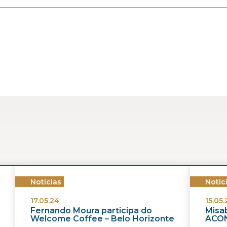
Notícias
Notíc
17.05.24
15.05.
Fernando Moura participa do
Misab
Welcome Coffee – Belo Horizonte
ACON