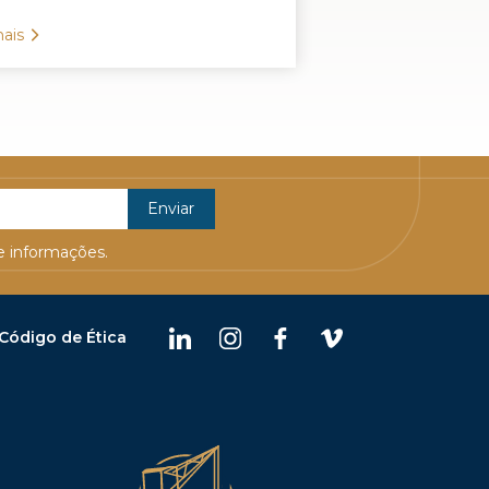
ais
 informações.
Código de Ética