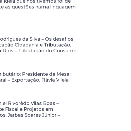
 ideia que nós tivemos foi de
rate as questões numa linguagem
odrigues da Silva – Os desafios
cação Cidadania e Tributação,
ur Rios – Tributação do Consumo
ibutário: Presidente de Mesa:
l – Exportação, Flávia Vilela
iel Rivorêdo Vilas Boas –
e Fiscal e Projetos em
s, Jarbas Soares Júnior –