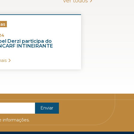
ver todos
ias
24
el Derzi participa do
CARF INTINEIRANTE
ais
 informações.