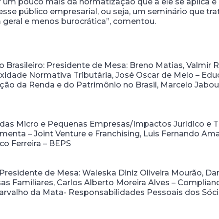
um pouco mais da normatização que a ele se aplica e a
 esse público empresarial, ou seja, um seminário que t
m geral e menos burocrática”, comentou.
 Brasileiro: Presidente de Mesa: Breno Matias, Valmir R
idade Normativa Tributária, José Oscar de Melo – Edu
ação da Renda e do Patrimônio no Brasil, Marcelo Jabo
 das Micro e Pequenas Empresas/Impactos Jurídico e Tr
enta – Joint Venture e Franchising, Luis Fernando Amara
co Ferreira – BEPS
: Presidente de Mesa: Waleska Diniz Oliveira Mourão, Dan
s Familiares, Carlos Alberto Moreira Alves – Complianc
rvalho da Mata- Responsabilidades Pessoais dos Sócio