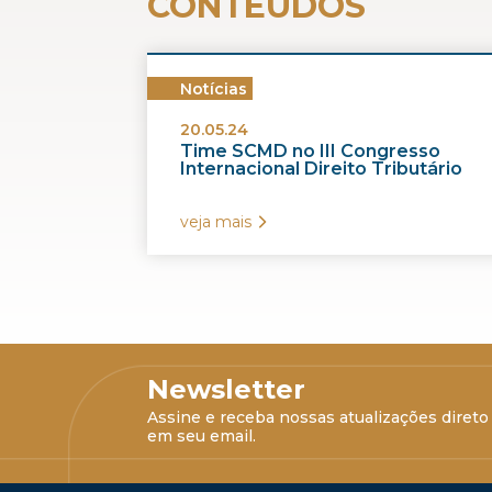
CONTEÚDOS
Notícias
20.05.24
Time SCMD no III Congresso
Internacional Direito Tributário
veja mais
Newsletter
Assine e receba nossas atualizações direto
em seu email.