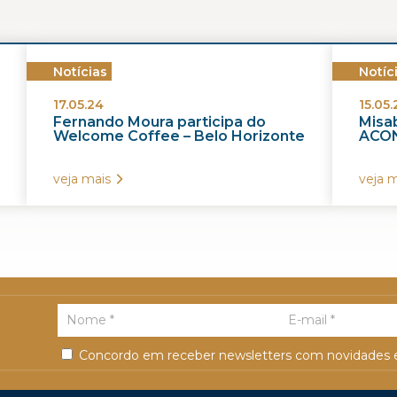
Notícias
Notíc
17.05.24
15.05.
Fernando Moura participa do
Misab
Welcome Coffee – Belo Horizonte
ACON
veja mais
veja m
Concordo em receber newsletters com novidades e