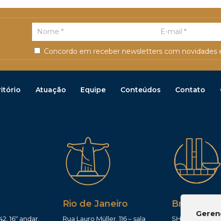
Concordo em receber newsletters com novidades e
itório
Atuação
Equipe
Conteúdos
Contato
Rio de Janeiro
Brasília
Geren
42, 16º andar,
Rua Lauro Müller, 116 – sala
SHIS QI 11, Conj.