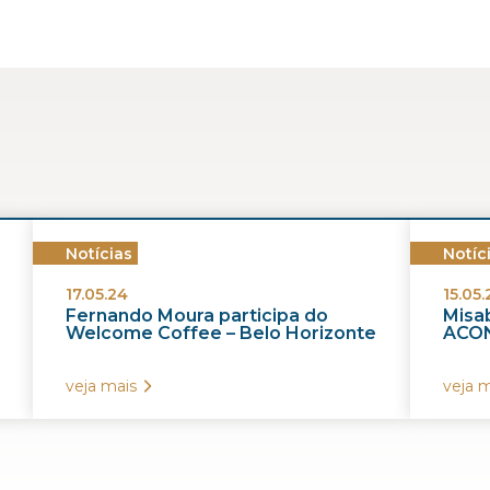
Notícias
Notíc
17.05.24
15.05.
Fernando Moura participa do
Misab
Welcome Coffee – Belo Horizonte
ACON
veja mais
veja m