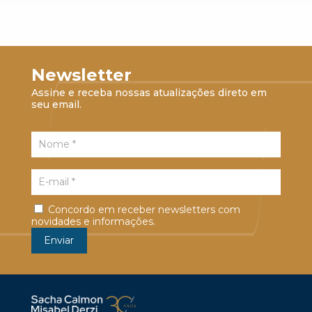
Newsletter
Assine e receba nossas atualizações direto em
seu email.
Concordo em receber newsletters com
novidades e informações.