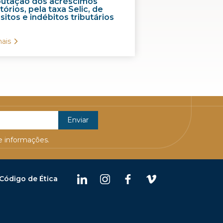
ibutação dos acréscimos
órios, pela taxa Selic, de
itos e indébitos tributários
ais
 informações.
Código de Ética