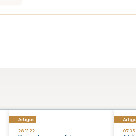
Artigos
Artig
28.11.22
07.05.