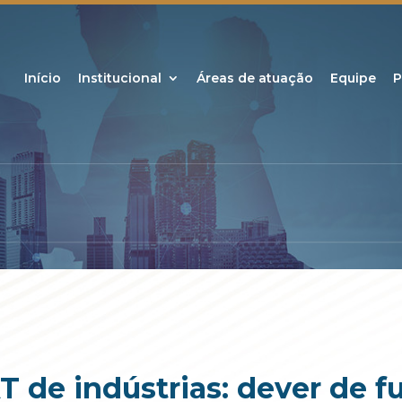
Início
Institucional
Áreas de atuação
Equipe
P
T de indústrias: dever de 