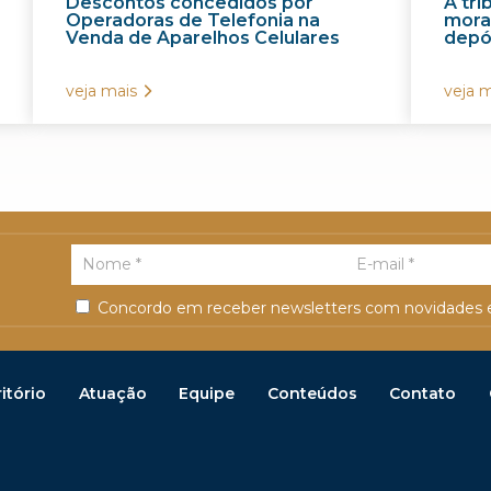
Descontos concedidos por
A tr
Operadoras de Telefonia na
morat
Venda de Aparelhos Celulares
depós
veja mais
veja m
Concordo em receber newsletters com novidades e
itório
Atuação
Equipe
Conteúdos
Contato