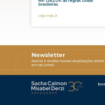
MP 1262/24: as regras GloBE
brasileiras
veja mais
Newsletter
Assine e receba nossas atualizações direto
em seu email.
Escr