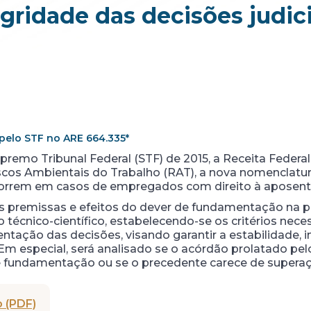
gridade das decisões judici
pelo STF no ARE 664.335*
emo Tribunal Federal (STF) de 2015, a Receita Federal 
iscos Ambientais do Trabalho (RAT), a nova nomenclatu
correm em casos de empregados com direito à aposenta
as premissas e efeitos do dever de fundamentação na pr
écnico-científico, estabelecendo-se os critérios neces
ção das decisões, visando garantir a estabilidade, in
. Em especial, será analisado se o acórdão prolatado pe
de fundamentação ou se o precedente carece de supera
 (PDF)