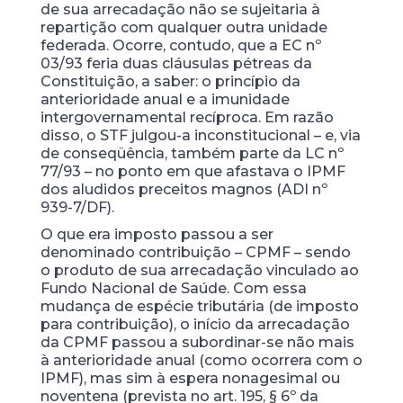
de sua arrecadação não se sujeitaria à
repartição com qualquer outra unidade
federada. Ocorre, contudo, que a EC nº
03/93 feria duas cláusulas pétreas da
Constituição, a saber: o princípio da
anterioridade anual e a imunidade
intergovernamental recíproca. Em razão
disso, o STF julgou-a inconstitucional – e, via
de conseqüência, também parte da LC nº
77/93 – no ponto em que afastava o IPMF
dos aludidos preceitos magnos (ADI nº
939-7/DF).
O que era imposto passou a ser
denominado contribuição – CPMF – sendo
o produto de sua arrecadação vinculado ao
Fundo Nacional de Saúde. Com essa
mudança de espécie tributária (de imposto
para contribuição), o início da arrecadação
da CPMF passou a subordinar-se não mais
à anterioridade anual (como ocorrera com o
IPMF), mas sim à espera nonagesimal ou
noventena (prevista no art. 195, § 6º da