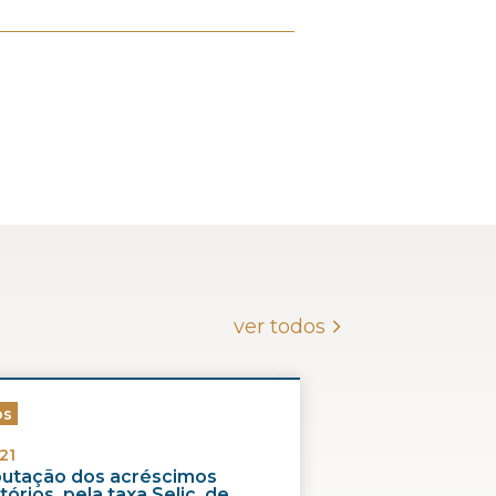
ver todos
os
21
ibutação dos acréscimos
órios, pela taxa Selic, de