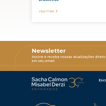
veja mais
Newsletter
Assine e receba nossas atualizações direto
em seu email.
Escr