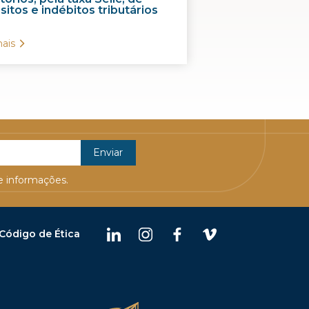
itos e indébitos tributários
ais
 informações.
Código de Ética