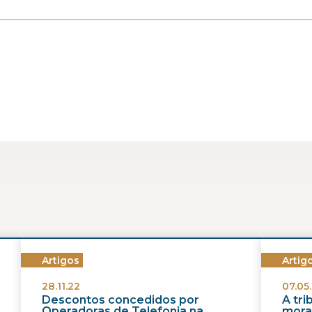
Artigos
Artig
28.11.22
07.05.
Descontos concedidos por
A tr
Operadoras de Telefonia na
morat