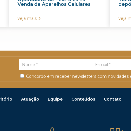
Venda de Aparelhos Celulares
depós
veja mais
veja m
Concordo em receber newsletters com novidades e
itório
Atuação
Equipe
Conteúdos
Contato