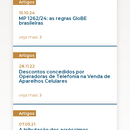
Artigos
15.10.24
MP 1262/24: as regras GloBE
brasileiras
veja mais
Artigos
28.11.22
Descontos concedidos por
Operadoras de Telefonia na Venda de
Aparelhos Celulares
veja mais
Artigos
07.05.21
A tributação dos acréscimos