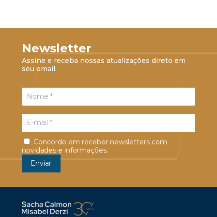
Newsletter
Assine e receba nossas atualizações direto em
seu email.
Concordo em receber newsletters com
novidades e informações.