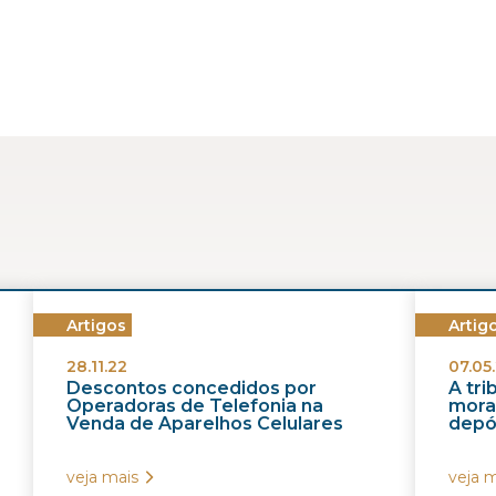
Artigos
Artig
28.11.22
07.05.
Descontos concedidos por
A tr
Operadoras de Telefonia na
morat
Venda de Aparelhos Celulares
depós
veja mais
veja m