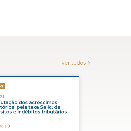
ver todos
os
21
ibutação dos acréscimos
órios, pela taxa Selic, de
itos e indébitos tributários
ais