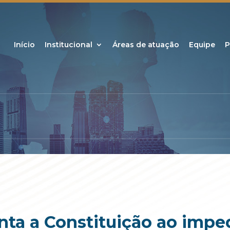
Início
Institucional
Áreas de atuação
Equipe
P
onta a Constituição ao impe