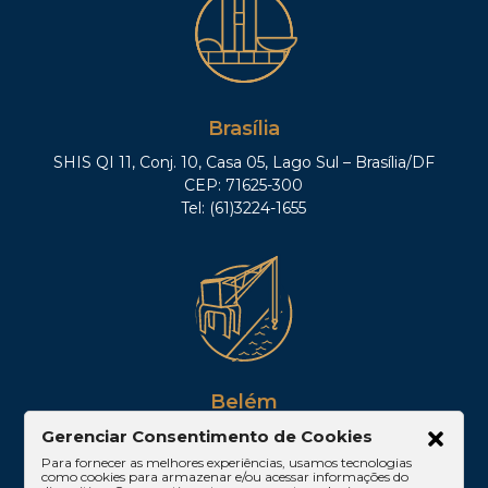
Brasília
SHIS QI 11, Conj. 10, Casa 05, Lago Sul – Brasília/DF
CEP: 71625-300
Tel: (61)3224-1655
Belém
Av. Visconde de Souza Franco, 05, Sala 2102 –
Gerenciar Consentimento de Cookies
Edifício Quadra Corporate, Umarizal – Belém/PA
Para fornecer as melhores experiências, usamos tecnologias
como cookies para armazenar e/ou acessar informações do
CEP: 66053-000