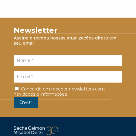
Newsletter
Assine e receba nossas atualizações direto em
seu email.
Concordo em receber newsletters com
novidades e informações.