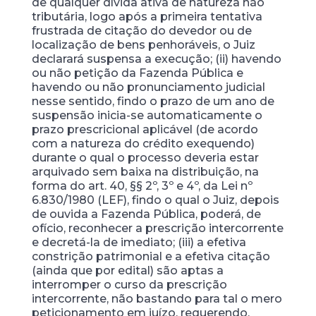
de qualquer dívida ativa de natureza não
tributária, logo após a primeira tentativa
frustrada de citação do devedor ou de
localização de bens penhoráveis, o Juiz
declarará suspensa a execução; (ii) havendo
ou não petição da Fazenda Pública e
havendo ou não pronunciamento judicial
nesse sentido, findo o prazo de um ano de
suspensão inicia-se automaticamente o
prazo prescricional aplicável (de acordo
com a natureza do crédito exequendo)
durante o qual o processo deveria estar
arquivado sem baixa na distribuição, na
forma do art. 40, §§ 2º, 3º e 4º, da Lei nº
6.830/1980 (LEF), findo o qual o Juiz, depois
de ouvida a Fazenda Pública, poderá, de
ofício, reconhecer a prescrição intercorrente
e decretá-la de imediato; (iii) a efetiva
constrição patrimonial e a efetiva citação
(ainda que por edital) são aptas a
interromper o curso da prescrição
intercorrente, não bastando para tal o mero
peticionamento em juízo, requerendo,