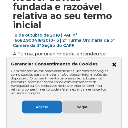
fundada e razoável
relativa ao seu termo
inicial
18 de outubro de 2018 | PAF n°
16682.900418/2010-15 | 2ª Turma Ordinária da 3ª
Câmara da 3ª Seção do CARF
A Turma, por unanimidade, entendeu ser
tempestivo o recurso voluntário interposto
Gerenciar Consentimento de Cookies
após o prazo de 30 dias, estabelecido pelo
art. 33 do Decreto nº 70.235/1972, na
Para fornecer as melhores experiências, usamos tecnologias
como cookies para armazenar e/ou acessar informações do
hipótese em que restar dúvida fundada e
dispositivo. O consentimento para essas tecnologias nos
permitirá processar dados como comportamento de
razoável acerca do termo inicial do prazo
navegação ou IDs exclusivos neste site. Não consentir ou
recursal. No caso concreto, os Conselheiros
retirar o consentimento pode afetar negativamente certos
recursos e funções.
destacaram que o contribuinte consultou o
endereço eletrônico no mesmo dia em que
houve a disponibilização da decisão da DRJ
Aceitar
Negar
na caixa postal eletrônica e recebeu
mensagem com informação de que o
prazo teria início em momento posterior,