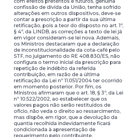
com efeitos pretéritos e futuros, genuína
confissão de dívida da União, tenha sofrido
alterações em outros dispositivos, deve-se
contar a prescrição a partir da sua última
retificação, pois a teor do disposto no art. 1º,
§ 4º, da LINDB, as correções a texto de lei já
em vigor consideram-se lei nova. Ademais,
os Ministros destacaram que a declaração
de inconstitucionalidade da cota-café pelo
STF, no julgamento do RE 408.830/ES, não
configura o termo inicial da prescrição para
repetição de indébito da referida
contribuição, em razão de a última
retificação da Lei nº 11.051/2004 ter ocorrido
em momento posterior. Por fim, os
Ministros afirmaram que o art. 18, § 3º, da Lei
nº 10.522/2002, ao estabelecer que os
valores pagos não serão restituídos de
ofício, não veda o direito ao ressarcimento,
mas dispõe, em rigor, que a devolução da
quantia recolhida indevidamente ficará
condicionada à apresentação de
requerimento pelo contribuinte.