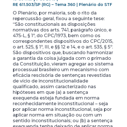
RE 611.503/SP (RG) – Tema 360 | Plenário do STF
O Plenário, por maioria, sob o rito da
repercussão geral, fixou a seguinte tese:
“São constitucionais as disposições
normativas dos arts. 741, parágrafo único, e
475-L, § 1º, do CPC/1973, bem como os
correspondentes dispositivos do CPC/2015,
o art. 525, § 1º, III, e §§ 12 e 14, e o art. 535, § 5º.
São dispositivos que, buscando harmonizar
a garantia da coisa julgada com o primado
da Constituição, vieram agregar ao sistema
processual brasileiro um mecanismo com
eficácia rescisória de sentenças revestidas
de vício de inconstitucionalidade
qualificado, assim caracterizado nas
hipóteses em que (a) a sentença
exequenda esteja fundada em norma
reconhecidamente inconstitucional – seja
por aplicar norma inconstitucional, seja por
aplicar norma em situação ou com um
sentido inconstitucionais; ou (b) a sentença
exequenda tenha deixado de aplicar norma