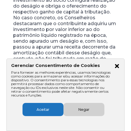
investimento ao sócio configura realização
do deságio e obriga o oferecimento do
respectivo ganho de capital à tributação.
No caso concreto, os Conselheiros
destacaram que o contribuinte adquiriu um
investimento por valor inferior ao do
patrimônio líquido registrado na época,
sendo apurado um deságio e, com isso,
passou a apurar uma receita decorrente da
amortização contábil desse deságio que,
contudo, não foi tributada em razão do
diferimento legal para o momento em que
Gerenciar Consentimento de Cookies
o investimento fosse realizado. Desse
Para fornecer as melhores experiências, usamos tecnologias
modo, entenderam que, nos termos do art.
como cookies para armazenar e/ou acessar informações do
dispositivo. O consentimento para essas tecnologias nos
426 do RIR/1999, a realização do
permitirá processar dados como comportamento de
investimento ocorreu no momento da
navegação ou IDs exclusivos neste site. Não consentir ou
retirar o consentimento pode afetar negativamente certos
redução de capital da sociedade investida,
recursos e funções.
quando o contribuinte recebeu de volta a
parcela referente à redução de capital.
Aceitar
Negar
Nesse contexto, os Conselheiros
consignaram que não seria aplicável a regra
do art. 22, § 4°, da Lei n° 9.249/1995, que
estabelece que a diferença entre o valor de