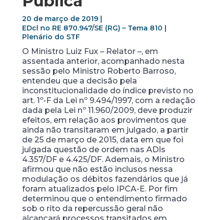
Pública
20 de março de 2019 |
EDcl no RE 870.947/SE (RG) – Tema 810 |
Plenário do STF
O Ministro Luiz Fux – Relator –, em
assentada anterior, acompanhado nesta
sessão pelo Ministro Roberto Barroso,
entendeu que a decisão pela
inconstitucionalidade do índice previsto no
art. 1º-F da Lei nº 9.494/1997, com a redação
dada pela Lei nº 11.960/2009, deve produzir
efeitos, em relação aos provimentos que
ainda não transitaram em julgado, a partir
de 25 de março de 2015, data em que foi
julgada questão de ordem nas ADIs
4.357/DF e 4.425/DF. Ademais, o Ministro
afirmou que não estão inclusos nessa
modulação os débitos fazendários que já
foram atualizados pelo IPCA-E. Por fim
determinou que o entendimento firmado
sob o rito da repercussão geral não
alcançará processos transitados em