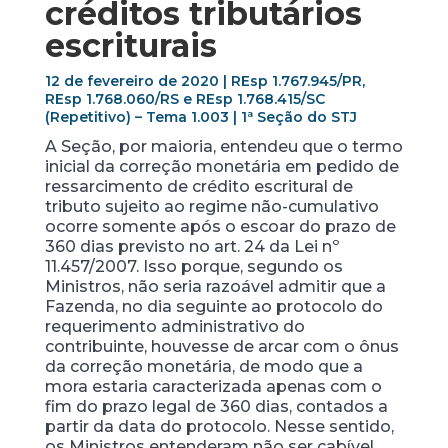
créditos tributários
escriturais
12 de fevereiro de 2020 | REsp 1.767.945/PR,
REsp 1.768.060/RS e REsp 1.768.415/SC
(Repetitivo) – Tema 1.003 | 1ª Seção do STJ
A Seção, por maioria, entendeu que o termo
inicial da correção monetária em pedido de
ressarcimento de crédito escritural de
tributo sujeito ao regime não-cumulativo
ocorre somente após o escoar do prazo de
360 dias previsto no art. 24 da Lei nº
11.457/2007. Isso porque, segundo os
Ministros, não seria razoável admitir que a
Fazenda, no dia seguinte ao protocolo do
requerimento administrativo do
contribuinte, houvesse de arcar com o ônus
da correção monetária, de modo que a
mora estaria caracterizada apenas com o
fim do prazo legal de 360 dias, contados a
partir da data do protocolo. Nesse sentido,
os Ministros entenderam não ser cabível