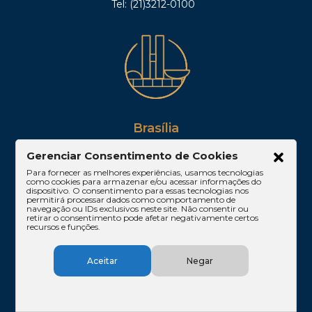
Tel: (21)3212-0100
Brasília
SHIS QI 11, Conj. 10, Casa 05, Lago Sul – Brasília/DF
Gerenciar Consentimento de Cookies
CEP: 71625-300
Para fornecer as melhores experiências, usamos tecnologias
Tel: (61)3224-1655
como cookies para armazenar e/ou acessar informações do
dispositivo. O consentimento para essas tecnologias nos
permitirá processar dados como comportamento de
navegação ou IDs exclusivos neste site. Não consentir ou
retirar o consentimento pode afetar negativamente certos
recursos e funções.
Aceitar
Negar
Belém