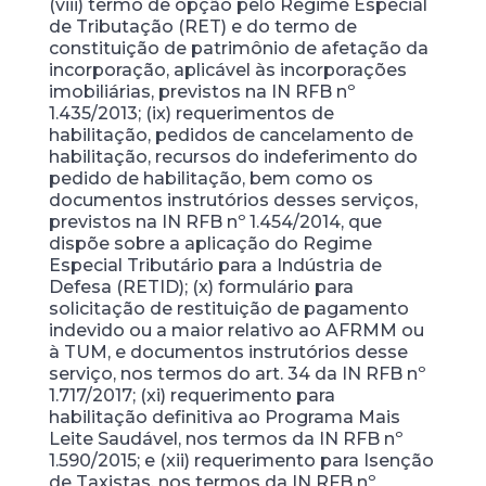
(viii) termo de opção pelo Regime Especial
de Tributação (RET) e do termo de
constituição de patrimônio de afetação da
incorporação, aplicável às incorporações
imobiliárias, previstos na IN RFB nº
1.435/2013; (ix) requerimentos de
habilitação, pedidos de cancelamento de
habilitação, recursos do indeferimento do
pedido de habilitação, bem como os
documentos instrutórios desses serviços,
previstos na IN RFB nº 1.454/2014, que
dispõe sobre a aplicação do Regime
Especial Tributário para a Indústria de
Defesa (RETID); (x) formulário para
solicitação de restituição de pagamento
indevido ou a maior relativo ao AFRMM ou
à TUM, e documentos instrutórios desse
serviço, nos termos do art. 34 da IN RFB nº
1.717/2017; (xi) requerimento para
habilitação definitiva ao Programa Mais
Leite Saudável, nos termos da IN RFB nº
1.590/2015; e (xii) requerimento para Isenção
de Taxistas, nos termos da IN RFB nº