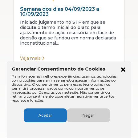
Semana dos dias 04/09/2023 a
10/09/2023
Iniciado julgamento no STF em que se
discute o termo inicial do prazo para
ajuizamento de ação rescisória em face de
decisão que se fundou em norma declarada
inconstitucional...
Veja mais
Gerenciar Consentimento de Cookies
Resenha Tributária
Para fornecer as melhores experiências, usamos tecnologias
como cookies para armazenar e/ou acessar informações do
337ª edição
dispositivo. O consentimento para essas tecnologias nos
permitirá processar dados como comportamento de
navegação ou IDs exclusivos neste site. Não consentir ou
Semana dos dias 28/08/2023 a
retirar o consentimento pode afetar negativamente certos
recursos e funções.
03/09/2023
Iniciado julgamento no STF em que se
discute a constitucionalidade da incidência
Aceitar
Negar
do ISSQN sobre contratos de franquia
postal e serviços de coleta, remessa ou
entrega de correspondências 1º...