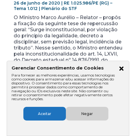
26 de junho de 2020 | RE 1.025.986/PE (RG) –
Tema 1.012 | Plenário do STF
O Ministro Marco Aurélio – Relator – propôs
a fixação da seguinte tese de repercussão
geral: “Surge inconstitucional, por violação
do princípio da legalidade, decreto a
disciplinar, sem previsão legal, incidência de
tributo”. Nesse sentido, o Ministro entendeu
pela inconstitucionalidade do art. 14, LXVII,
do Decreto estadual nº 14.876/1991, do
Estado de Pernambuco, com a redação
Gerenciar Consentimento de Cookies
conferida pelo Decreto estadual nº
Para fornecer as melhores experiências, usamos tecnologias
29.831/2006, do Estado de Pernambuco,
como cookies para armazenar e/ou acessar informações do
dispositivo. O consentimento para essas tecnologias nos
para afastar a majoração do ICMS prevista
permitirá processar dados como comportamento de
nas operações de venda de veículos
navegação ou IDs exclusivos neste site. Não consentir ou
retirar o consentimento pode afetar negativamente certos
autopropulsados, ocorridas antes de 12
recursos e funções.
meses da aquisição junto à montadora,
quando realizadas por pessoa jurídica que
Aceitar
Negar
explore atividade de produtor
agropecuário, locação de veículos e
arrendamento mercantil. Isso porque,
segundo o Ministro, é inconstitucional