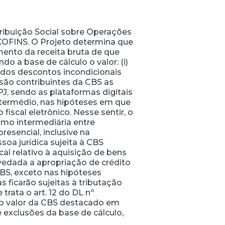
tribuição Social sobre Operações
 a COFINS. O Projeto determina que
mento da receita bruta de que
do a base de cálculo o valor: (i)
) dos descontos incondicionais
 são contribuintes da CBS as
PJ, sendo as plataformas digitais
ntermédio, nas hipóteses em que
scal eletrônico. Nesse sentir, o
omo intermediária entre
esencial, inclusive na
soa jurídica sujeita à CBS
l relativo à aquisição de bens
 vedada a apropriação de crédito
CBS, exceto nas hipóteses
 ficarão sujeitas à tributação
trata o art. 12 do DL nº
 ao valor da CBS destacado em
e exclusões da base de cálculo,