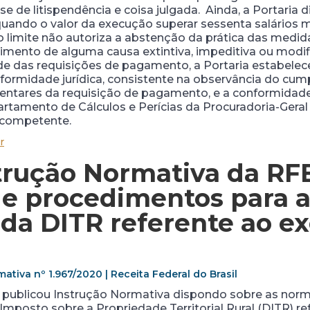
se de litispendência e coisa julgada. Ainda, a Portaria
 quando o valor da execução superar sessenta salários 
 limite não autoriza a abstenção da prática das medida
imento de alguma causa extintiva, impeditiva ou modif
ade das requisições de pagamento, a Portaria estabel
nformidade jurídica, consistente na observância do cum
amentares da requisição de pagamento, e a conformidade
artamento de Cálculos e Perícias da Procuradoria-Gera
s competente.
r
trução Normativa da RF
e procedimentos para 
da DITR referente ao ex
ativa nº 1.967/2020 | Receita Federal do Brasil
B) publicou Instrução Normativa dispondo sobre as nor
posto sobre a Propriedade Territorial Rural (DITR) ref