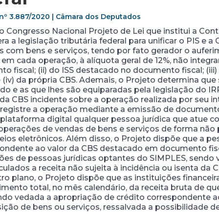
i nº 3.887/2020 | Câmara dos Deputados
 Congresso Nacional Projeto de Lei que institui a Con
ra a legislação tributária federal para unificar o PIS e
s com bens e serviços, tendo por fato gerador o auferi
7, em cada operação, à alíquota geral de 12%, não integran
iscal; (ii) do ISS destacado no documento fiscal; (iii
 (iv) da própria CBS. Ademais, o Projeto determina que
vado e as que lhes são equiparadas pela legislação do IR
da CBS incidente sobre a operação realizada por seu i
registre a operação mediante a emissão de documento fi
plataforma digital qualquer pessoa jurídica que atue c
operações de vendas de bens e serviços de forma não pr
ios eletrônicos. Além disso, o Projeto dispõe que a pes
pondente ao valor da CBS destacado em documento fisca
sições de pessoas jurídicas optantes do SIMPLES, sendo
culados a receita não sujeita à incidência ou isenta da 
 plano, o Projeto dispõe que as instituições financeiras
mento total, no mês calendário, da receita bruta de que 
 sendo vedada a apropriação de crédito correspondente
sição de bens ou serviços, ressalvada a possibilidade d