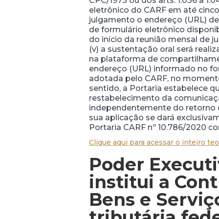
CPC/1973 ou dos arts. 1.036 a 1.0
eletrônico do CARF em até cinco 
julgamento o endereço (URL) de 
de formulário eletrônico disponi
do início da reunião mensal de
(v) a sustentação oral será real
na plataforma de compartilhamen
endereço (URL) informado no form
adotada pelo CARF, no momento
sentido, a Portaria estabelece 
restabelecimento da comunicaçã
independentemente do retorno do
sua aplicação se dará exclusiva
Portaria CARF nº 10.786/2020 co
Clique aqui para acessar o inteiro teo
Poder Executi
institui a Co
Bens e Serviç
tributária fed