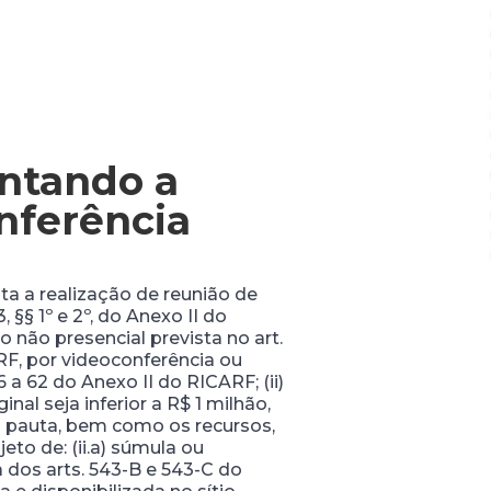
ntando a
nferência
a a realização de reunião de
 §§ 1º e 2º, do Anexo II do
o não presencial prevista no art.
RF, por videoconferência ou
 a 62 do Anexo II do RICARF; (ii)
al seja inferior a R$ 1 milhão,
a pauta, bem como os recursos,
to de: (ii.a) súmula ou
a dos arts. 543-B e 543-C do