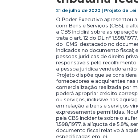
21 de julho de 2020 | Projeto de Le
O Poder Executivo apresentou ao
com Bens e Serviços (CBS), e alte
a CBS incidirá sobre as operaçõe
trata o art. 12 do DL nº 1.598/197
do ICMS destacado no documento f
indicados no documento fiscal; e
pessoas jurídicas de direito pri
responsáveis pelo recolhimento 
a pessoa jurídica vendedora não 
Projeto dispõe que se considera 
fornecedores e adquirentes nas 
comercialização realizada por me
poderá apropriar crédito corres
ou serviços, inclusive nas aqui
em relação a bens e serviços vin
expressamente permitidas. Noutro
pela CBS incidente sobre o auferi
1.598/1977, à alíquota de 5,8%,
documento fiscal relativo à aqui
especificadas em lei.