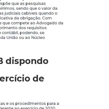
 dispõe que as pesquisas
mínimos, sendo que o valor da
s judiciais cabíveis quando o
icativa da obrigação. Com
ece que compete ao Advogado da
primento dos requisitos
 contábil, podendo, se
l da União ou ao Núcleo
B dispondo
a
ercício de
mas e os procedimentos para a
erente ao exercício de 2020.