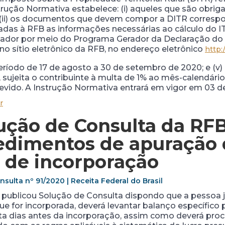
trução Normativa estabelece: (i) aqueles que são obrig
; (ii) os documentos que devem compor a DITR correspon
as à RFB as informações necessárias ao cálculo do ITR;
dor por meio do Programa Gerador da Declaração do IT
no sítio eletrônico da RFB, no endereço eletrônico
http:
ríodo de 17 de agosto a 30 de setembro de 2020; e (v)
, sujeita o contribuinte à multa de 1% ao mês-calendário
devido. A Instrução Normativa entrará em vigor em 03 d
r
ução de Consulta da RF
edimentos de apuração 
s de incorporação
sulta nº 91/2020 | Receita Federal do Brasil
) publicou Solução de Consulta dispondo que a pessoa ju
e for incorporada, deverá levantar balanço específico 
inta dias antes da incorporação, assim como deverá pro