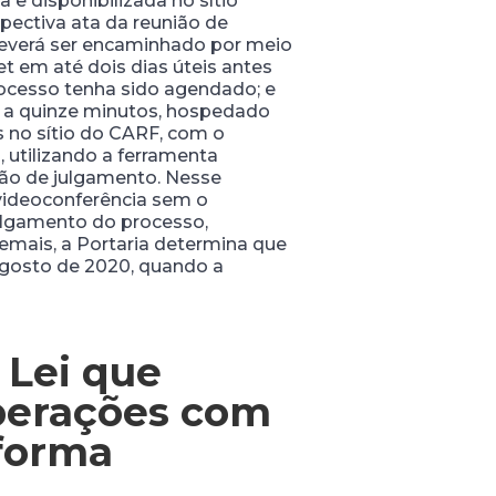
a e disponibilizada no sítio
spectiva ata da reunião de
 deverá ser encaminhado por meio
et em até dois dias úteis antes
ocesso tenha sido agendado; e
ado a quinze minutos, hospedado
s no sítio do CARF, com o
, utilizando a ferramenta
ão de julgamento. Nesse
 videoconferência sem o
ulgamento do processo,
emais, a Portaria determina que
 agosto de 2020, quando a
 Lei que
Operações com
eforma