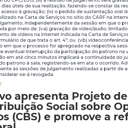
41 do CPC/2015; (iii) a reunião de julgamento será gravad
dias úteis de sua realização, fazendo-se constar da re
acesso à gravação; (iv) o pedido de sustentação oral
bilizado na Carta de Serviços no sítio do CARF na intern
 julgamento, independentemente da sessão em que o pr
izada por meio de: (v.a) gravação de vídeo/áudio, limit
to de vídeos na internet indicada na Carta de Serviço
ulário de que trata o art. 4º; ou (v.b) videoconferência
 em que o processo for apregoado na respectiva sess
que eventual interrupção da participação do patrono na
o em até cinco minutos implicará a continuidade do j
 patrono à sala, registrando-se em ata o ocorrido. Ad
mente às sessões de julgamento realizadas a partir de
nsiderar-se-á revogada.
r
vo apresenta Projeto de
ntribuição Social sobre 
os (CBS) e promove a r
eral