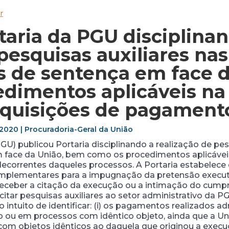
r
taria da PGU disciplina
 pesquisas auxiliares na
 de sentença em face d
dimentos aplicáveis na 
equisições de pagament
6/2020 | Procuradoria-Geral da União
GU) publicou Portaria disciplinando a realização de pe
face da União, bem como os procedimentos aplicáveis
correntes daqueles processos. A Portaria estabelece q
mplementares para a impugnação da pretensão executór
receber a citação da execução ou a intimação do cump
tar pesquisas auxiliares ao setor administrativo da 
intuito de identificar: (i) os pagamentos realizados ad
u em processos com idêntico objeto, ainda que a União
vas com objetos idênticos ao daquela que originou a ex