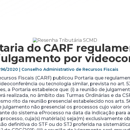
taria do
CARF regulame
 julgamento por videoco
7.296/2020 | Conselho Administrativo de Recursos Fiscais
cursos Fiscais (CARF) publicou Portaria que regulament
eoconferência ou tecnologia similar, prevista no art. 53,
, a Portaria estabelece que: (i) a reunião de julgament
será realizada, no âmbito das Turmas Ordinárias e da CS
smo rito da reunião presencial estabelecido nos arts. 56
lgamento não presencial os processos cujo valor origin
ante do sistema eProcesso na data da indicação para 
ocesso, cuja(s) matéria(s) seja(m) exclusivamente obje
são definitiva do STF ou do STJ proferida na sistemátic