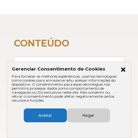
CONTEÚDO
Resenha Tributária
Gerenciar Consentimento de Cookies
339ª edição
Para fornecer as melhores experiências, usamos tecnologias
como cookies para armazenar e/ou acessar informações do
dispositivo. O consentimento para essas tecnologias nos
Semana dos dias 11/09/2023 a
permitirá processar dados como comportamento de
17/09/2023
navegação ou IDs exclusivos neste site. Não consentir ou
retirar o consentimento pode afetar negativamente certos
STF entende pela constitucionalidade da
recursos e funções.
incidência do ISSQN sobre contratos de
franquia postal 11 de setembro de 2023 |
ADI 4.784/DF | Plenário do STF O Plenário,
Aceitar
Negar
por maioria,...
Veja mais