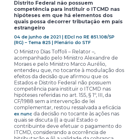
Distrito Federal não possuem
competência para instituir o ITCMD nas
hipóteses em que há elementos dos
quais possa decorrer tributação em país
estrangeiro
04 de junho de 2021 | EDcl no RE 851.108/SP
(RG) – Tema 825 | Plenário do STF
O Ministro Dias Toffoli – Relator –,
acompanhado pelo Ministro Alexandre de
Moraes e pelo Ministro Marco Aurélio,
entendeu que, no tocante à modulação dos
efeitos da decisão que afirmou que os
Estados e Distrito Federal não possuem
competência para instituir o ITCMD nas
hipóteses referidas no art. 155, § 1º, III, da
CF/1988 sem a intervenção de lei
complementar, restou ressalvada a eficácia
da decisão no tocante às ações nas
ex nunc
quais se discuta (i) a qual Estado o
contribuinte deve efetuar o pagamento do
ITCMD, considerando a ocorrência de
bitributação e (ii) a validade da cobrança