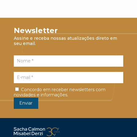
Newsletter
Assine e receba nossas atualizações direto em
seu email.
Concordo em receber newsletters com
novidades e informações.