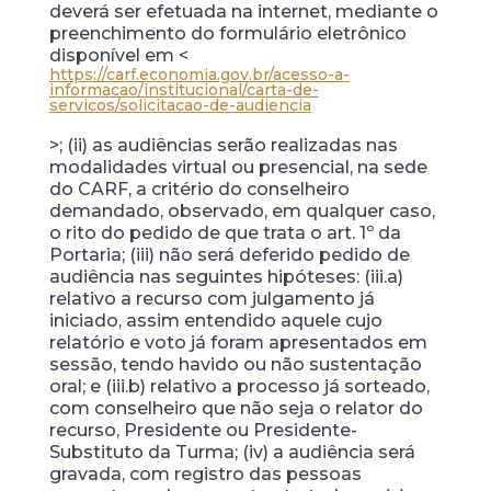
deverá ser efetuada na internet, mediante o
preenchimento do formulário eletrônico
disponível em <
https://carf.economia.gov.br/acesso-a-
informacao/institucional/carta-de-
servicos/solicitacao-de-audiencia
>; (ii) as audiências serão realizadas nas
modalidades virtual ou presencial, na sede
do CARF, a critério do conselheiro
demandado, observado, em qualquer caso,
o rito do pedido de que trata o art. 1º da
Portaria; (iii) não será deferido pedido de
audiência nas seguintes hipóteses: (iii.a)
relativo a recurso com julgamento já
iniciado, assim entendido aquele cujo
relatório e voto já foram apresentados em
sessão, tendo havido ou não sustentação
oral; e (iii.b) relativo a processo já sorteado,
com conselheiro que não seja o relator do
recurso, Presidente ou Presidente-
Substituto da Turma; (iv) a audiência será
gravada, com registro das pessoas