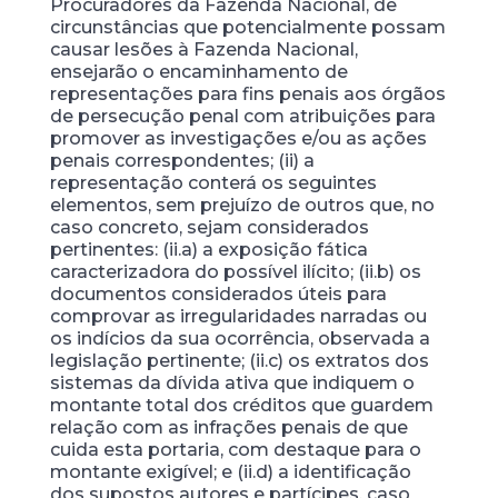
Procuradores da Fazenda Nacional, de
circunstâncias que potencialmente possam
causar lesões à Fazenda Nacional,
ensejarão o encaminhamento de
representações para fins penais aos órgãos
de persecução penal com atribuições para
promover as investigações e/ou as ações
penais correspondentes; (ii) a
representação conterá os seguintes
elementos, sem prejuízo de outros que, no
caso concreto, sejam considerados
pertinentes: (ii.a) a exposição fática
caracterizadora do possível ilícito; (ii.b) os
documentos considerados úteis para
comprovar as irregularidades narradas ou
os indícios da sua ocorrência, observada a
legislação pertinente; (ii.c) os extratos dos
sistemas da dívida ativa que indiquem o
montante total dos créditos que guardem
relação com as infrações penais de que
cuida esta portaria, com destaque para o
montante exigível; e (ii.d) a identificação
dos supostos autores e partícipes, caso