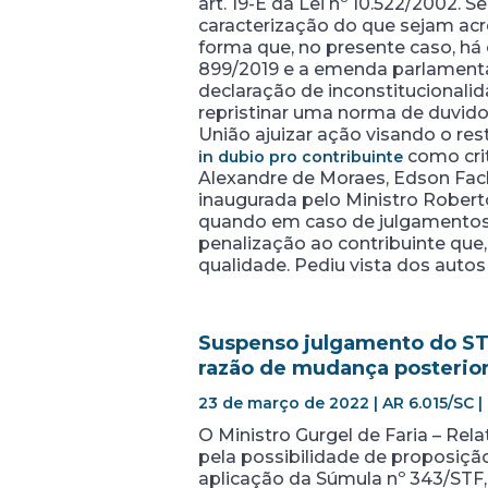
art. 19-E da Lei nº 10.522/2002. 
caracterização do que sejam acr
forma que, no presente caso, há
899/2019 e a emenda parlamentar 
declaração de inconstitucionalid
repristinar uma norma de duvidos
União ajuizar ação visando o re
como cri
in dubio pro contribuinte
Alexandre de Moraes, Edson Fac
inaugurada pelo Ministro Roberto
quando em caso de julgamentos a
penalização ao contribuinte que, 
qualidade. Pediu vista dos auto
Suspenso julgamento do STJ
razão de mudança posterior 
23 de março de 2022 | AR 6.015/SC |
O Ministro Gurgel de Faria – Rel
pela possibilidade de proposiçã
aplicação da Súmula nº 343/STF, 