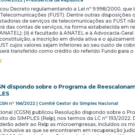
1.004/2022 | Presidência da República
icou Decreto regulamentando a Lei nº 9.998/2000, que i
 Telecomunicações (FUST). Dentre outras disposições o 
tadoras de serviços de telecomunicações ao FUST não e
ará das contas de serviços, na forma estabelecida em 
NATEL); (ii) é facultado à ANATEL e à Advocacia-Geral 
onstituição, a inscrição em dívida ativa e o ajuizament
UST cujos valores sejam inferiores ao seu custo de cobran
rá transferido como crédito do referido Fundo para o e
r
GSN dispondo sobre o Programa de Reescalona
LES
GSN nº 166/2022 | Comitê Gestor do Simples Nacional
cional (CGSN) publicou Resolução dispondo sobre o 
o do SIMPLES (Relp), nos termos da LC nº 193/2022. D
oderão aderir ao Relp as microempresas, incluídos os m
 inclusive as que se encontrarem em recuperação judic