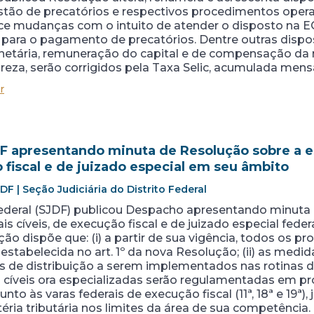
stão de precatórios e respectivos procedimentos oper
ce mudanças com o intuito de atender o disposto na EC 
para o pagamento de precatórios. Dentre outras dispo
onetária, remuneração do capital e de compensação da m
eza, serão corrigidos pela Taxa Selic, acumulada men
r
 apresentando minuta de Resolução sobre a es
o fiscal e de juizado especial em seu âmbito
 | Seção Judiciária do Distrito Federal
 Federal (SJDF) publicou Despacho apresentando minut
is cíveis, de execução fiscal e de juizado especial fed
ão dispõe que: (i) a partir de sua vigência, todos os p
stabelecida no art. 1º da nova Resolução; (ii) as medi
os de distribuição a serem implementados nas rotinas d
 cíveis ora especializadas serão regulamentadas em p
 junto às varas federais de execução fiscal (11ª, 18ª e 19ª)
ria tributária nos limites da área de sua competência.