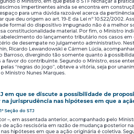
Segundo o Ministro, em que pese o STF rechaçar a prática
éscimos impertinentes ainda se encontra em construção
 espaço para uma dúvida razoável acerca da pertinência
que deu origem ao art. 19-E da Lei nº 10.522/2002. Ass
ade formal do dispositivo impugnado não é a melhor sol
a constitucionalidade material. Por fim, o Ministro ind
stabelecimento do lançamento tributário nos casos em
tério de desempate no julgamento administrativo. Nest
hin, Ricardo Lewandowski e Cármen Lúcia, acompanhar
 Barroso, divergindo tão somente quanto à possibilidad
 favor do contribuinte. Segundo o Ministro, esse ente
pelas “regras do jogo”, obteve a vitória, seja por unan
s o Ministro Nunes Marques.
 em que se discute a possibilidade de proposi
na jurisprudência nas hipóteses em que a ação 
 1ª Seção do STJ
ator –, em assentada anterior, acompanhado pelo Minist
o de ação rescisória em razão de mudança posterior na 
nas hipóteses em que a ação originária é coletiva. Segu