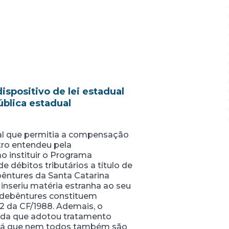
spositivo de lei estadual
blica estadual
ual que permitia a compensação
tro entendeu pela
ao instituir o Programa
 débitos tributários a título de
êntures da Santa Catarina
 inseriu matéria estranha ao seu
 debêntures constituem
22 da CF/1988. Ademais, o
dida que adotou tratamento
, já que nem todos também são