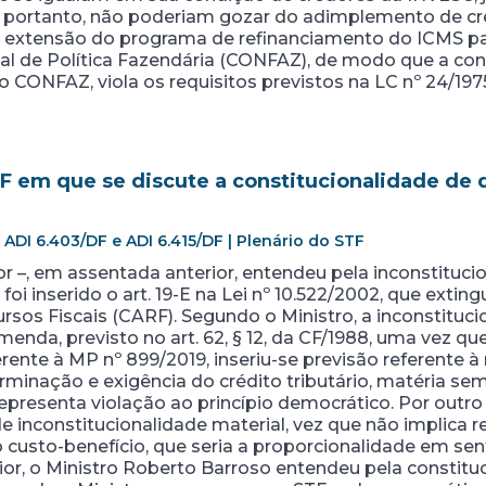
 portanto, não poderiam gozar do adimplemento de cr
 a extensão do programa de refinanciamento do ICMS p
l de Política Fazendária (CONFAZ), de modo que a conc
o CONFAZ, viola os requisitos previstos na LC nº 24/197
 em que se discute a constitucionalidade de d
 ADI 6.403/DF e ADI 6.415/DF | Plenário do STF
or –, em assentada anterior, entendeu pela inconstitucio
foi inserido o art. 19-E na Lei nº 10.522/2002, que extin
sos Fiscais (CARF). Segundo o Ministro, a inconstituci
nda, previsto no art. 62, § 12, da CF/1988, uma vez que
rente à MP nº 899/2019, inseriu-se previsão referente à
rminação e exigência do crédito tributário, matéria s
representa violação ao princípio democrático. Por outro
de inconstitucionalidade material, vez que não implica 
custo-benefício, que seria a proporcionalidade em sent
or, o Ministro Roberto Barroso entendeu pela constitu