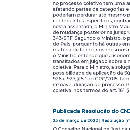
no processo coletivo tem uma ampl
afetando partes de categorias e
poderiam perdurar até mesmo pa
contribuintes específicos, contra
nesta assentada, o Ministro Mau
de mudança posterior na jurispr
343/STF. Segundo o Ministro, o p
do País, porquanto há outras em
matéria de fundo, nos mesmos m
o Ministro entende que a isonom
transitados em julgado sobre a m
coletiva. Para o Ministro, a sol
possibilidade de aplicação da Sú
926 e 927, § 5º, do CPC/2015, tam
razoável duração do processo. P
coletiva, nos termos do art. 161, §
Publicada Resolução do CNJ
25 de março de 2022 | Resolução nº
O Conselho Nacional de Justiça 