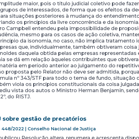
itude maior, pois o título judicial coletivo pode fazer 
 grupos de interessados, de forma que os efeitos da de
ra situações posteriores à mudança do entendimento 
riando os princípios da livre concorrência e da isonomia
ro Campbell entendeu pela impossibilidade de proposi
udência, mesmo para os casos de ação coletiva, mante
rincípio da isonomia, no caso, não implica tratamento 
presas que, individualmente, também obtiveram coisa 
oldes daquela obtida pelas empresas representadas e
ia se dá em relação àqueles contribuintes que obtive
atéria em período anterior ao julgamento do repetitivo
ução proposta pelo Relator não deve ser admitida, porqua
mula nº 343/STF para todo o tema de fundo, situação qu
bém viola os princípios constitucionais da coisa julgada
ediu vista dos autos o Ministro Herman Benjamin, send
 2º, do RISTJ.
 sobre gestão de precatórios
 448/2022 | Conselho Nacional de Justiça
publicou Resolução altera, renumera e acrescenta dispo