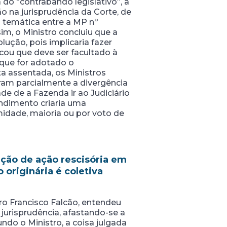
 do “contrabando legislativo”, a
 na jurisprudência da Corte, de
 temática entre a MP nº
im, o Ministro concluiu que a
ução, pois implicaria fazer
icou que deve ser facultado à
 que for adotado o
a assentada, os Ministros
am parcialmente a divergência
e de a Fazenda ir ao Judiciário
ndimento criaria uma
imidade, maioria ou por voto de
ção de ação rescisória em
originária é coletiva
ro Francisco Falcão, entendeu
jurisprudência, afastando-se a
ndo o Ministro, a coisa julgada