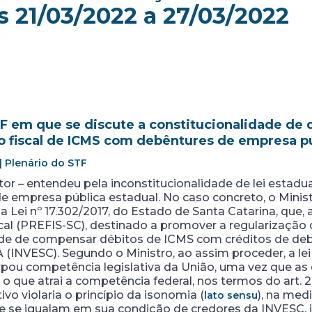
 21/03/2022 a 27/03/2022
 em que se discute a constitucionalidade de di
 fiscal de ICMS com debêntures de empresa pú
| Plenário do STF
tor – entendeu pela inconstitucionalidade de lei estad
e empresa pública estadual. No caso concreto, o Minis
da Lei nº 17.302/2017, do Estado de Santa Catarina, que, 
l (PREFIS-SC), destinado a promover a regularização de
dade de compensar débitos de ICMS com créditos de deb
 (INVESC). Segundo o Ministro, ao assim proceder, a lei
pou competência legislativa da União, uma vez que as
 o que atrai a competência federal, nos termos do art. 
vo violaria o princípio da isonomia (
), na me
lato sensu
 que se igualam em sua condição de credores da INVESC