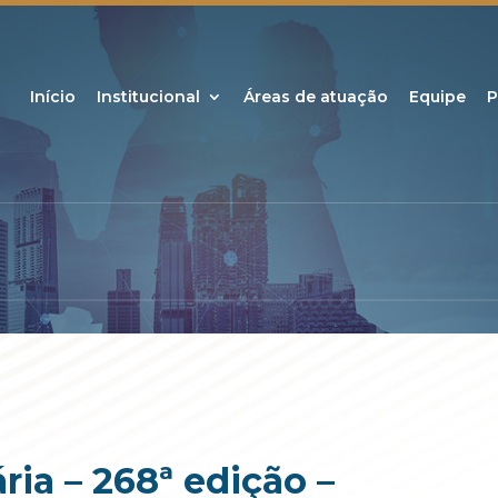
Início
Institucional
Áreas de atuação
Equipe
P
ria – 268ª edição –