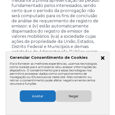
mediante a prévia apresentação de pedido
fundamentado pelos interessados, sendo
certo que o período da prorrogação não
será computado para os fins de conclusão
de análise de requerimento de registro de
emissor; e (iv) estão automaticamente
dispensados do registro de emissor de
valores mobiliários: (iv.a) a sociedade cujas
ações de propriedade da União, Estados,
Distrito Federal e Municípios e demais
entidades da Administração Pública sejam
objeto de oferta não sujeita a
Gerenciar Consentimento de Cookies
regulamentação específica sobre ofertas
Para fornecer as melhores experiências, usamos tecnologias
públicas de distribuição de valores
como cookies para armazenar e/ou acessar informações do
dispositivo. O consentimento para essas tecnologias nos
mobiliários; (iv.b) o emissor de valores
permitirá processar dados como comportamento de
navegação ou IDs exclusivos neste site. Não consentir ou
mobiliários de títulos representativos de
retirar o consentimento pode afetar negativamente certos
dívida objeto de oferta pública destinada
recursos e funções.
exclusivamente a investidores profissionais e
cuja oferta seja realizada pelo rito
Aceitar
Negar
automático de distribuição, nos termos da
regulamentação que dispõe sobre as ofertas
públicas de distribuição primária ou
secundária de valores mobiliários e a