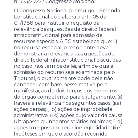
nº 125/2022 | Congresso Nacional
O Congresso Nacional promulgou Emenda
Constitucional que altera o art. 105 da
CF/1988 para instituir o requisito da
relevância das questões de direito federal
infraconstitucional para admissão de
recursos especiais. A EC estabelece que: (i)
no recurso especial, o recorrente deve
demonstrar a relevância das questões de
direito federal infraconstitucional discutidas
no caso, nos termos da lei, a fim de que a
admissão do recurso seja examinada pelo
Tribunal, o qual somente pode dele não
conhecer com base nesse motivo pela
manifestação de dois terços dos membros
do órgão competente para o julgamento; (ii)
haverá a relevância nos seguintes casos: (ii.a)
ações penais; (ii.b) ações de improbidade
administrativa; (ii.c) ações cujo valor da causa
ultrapasse quinhentos salários-mínimos; (ii.d)
ações que possam gerar inelegibilidade; (ii.e)
hipóteses em que o acórdão recorrido