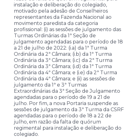
instalação e deliberação do colegiado,
motivado pela adesão de Conselheiros
representantes da Fazenda Nacional ao
movimento paredista da categoria
profissional: (i) as sessões de julgamento das
Turmas Ordinárias da 1ª Seção de
julgamento agendadas para o período de 18
a 21 de julho de 2022: (i.a) da 1ª Turma
Ordinária da 2ª Câmara; (i.b) da 1ª Turma
Ordinária da 3ª Câmara; (i.c) da 2ª Turma
Ordinária da 3ª Câmara; (i.d) da 1ª Turma
Ordinária da 4ª Câmara; e (i.e) da 2ª Turma
Ordinária da 4ª Câmara; e (ii) as sessões de
julgamento da 1ª e 3ª Turmas
Extraordinárias da 3ª Seção de Julgamento
agendadas para o período de 19 a 21 de
julho. Por fim, a nova Portaria suspende as
sessões de julgamento da 3ª Turma da CSRF
agendadas para o período de 18 a 22 de
julho, em razão da falta de quórum
regimental para instalação e deliberação do
colegiado.