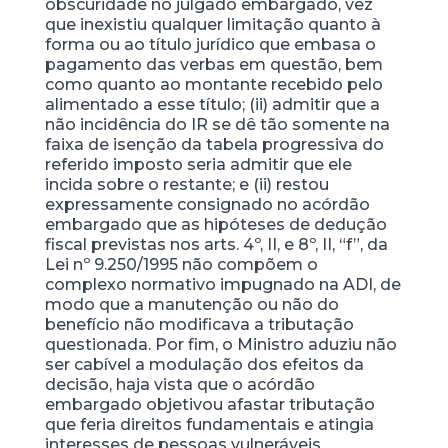
obscuridade no julgado embargado, vez
que inexistiu qualquer limitação quanto à
forma ou ao título jurídico que embasa o
pagamento das verbas em questão, bem
como quanto ao montante recebido pelo
alimentado a esse título; (ii) admitir que a
não incidência do IR se dê tão somente na
faixa de isenção da tabela progressiva do
referido imposto seria admitir que ele
incida sobre o restante; e (ii) restou
expressamente consignado no acórdão
embargado que as hipóteses de dedução
fiscal previstas nos arts. 4º, II, e 8º, II, “f”, da
Lei nº 9.250/1995 não compõem o
complexo normativo impugnado na ADI, de
modo que a manutenção ou não do
benefício não modificava a tributação
questionada. Por fim, o Ministro aduziu não
ser cabível a modulação dos efeitos da
decisão, haja vista que o acórdão
embargado objetivou afastar tributação
que feria direitos fundamentais e atingia
interesses de pessoas vulneráveis.