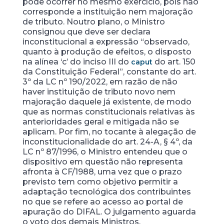
pode ocorrer no mesmo exercício, pois não
corresponde a instituição nem majoração
de tributo. Noutro plano, o Ministro
consignou que deve ser declara
inconstitucional a expressão “observado,
quanto à produção de efeitos, o disposto
na alínea ‘c’ do inciso III do
do art. 150
caput
da Constituição Federal”, constante do art.
3º da LC nº 190/2022, em razão de não
haver instituição de tributo novo nem
majoração daquele já existente, de modo
que as normas constitucionais relativas às
anterioridades geral e mitigada não se
aplicam. Por fim, no tocante à alegação de
inconstitucionalidade do art. 24-A, § 4º, da
LC nº 87/1996, o Ministro entendeu que o
dispositivo em questão não representa
afronta à CF/1988, uma vez que o prazo
previsto tem como objetivo permitir a
adaptação tecnológica dos contribuintes
no que se refere ao acesso ao portal de
apuração do DIFAL. O julgamento aguarda
o voto dos demais Ministros.