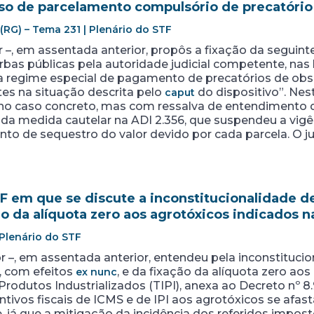
aso de parcelamento compulsório de precatório
 (RG) – Tema 231 | Plenário do STF
 –, em assentada anterior, propôs a fixação da seguinte
bas públicas pela autoridade judicial competente, nas h
a regime especial de pagamento de precatórios de obse
tes na situação descrita pelo
do dispositivo”. Nes
caput
o caso concreto, mas com ressalva de entendimento 
da medida cautelar na ADI 2.356, que suspendeu a vigên
nto de sequestro do valor devido por cada parcela. O 
 em que se discute a inconstitucionalidade d
ão da alíquota zero aos agrotóxicos indicados na
 Plenário do STF
 –, em assentada anterior, entendeu pela inconstitucional
, com efeitos
, e da fixação da alíquota zero ao
ex nunc
rodutos Industrializados (TIPI), anexa ao Decreto nº 8
ntivos fiscais de ICMS e de IPI aos agrotóxicos se afas
ade, já que a mitigação da incidência dos referidos impo