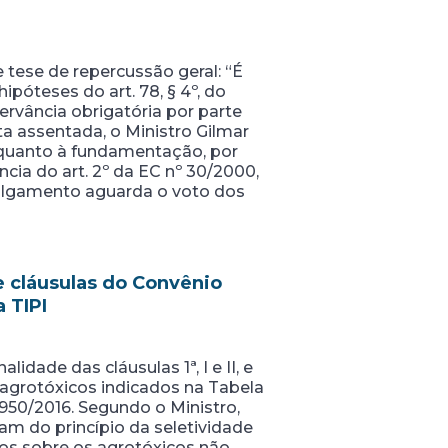
 tese de repercussão geral: “É
ipóteses do art. 78, § 4º, do
rvância obrigatória por parte
ta assentada, o Ministro Gilmar
quanto à fundamentação, por
cia do art. 2º da EC nº 30/2000,
julgamento aguarda o voto dos
e cláusulas do Convênio
 TIPI
idade das cláusulas 1ª, I e II, e
s agrotóxicos indicados na Tabela
.950/2016. Segundo o Ministro,
tam do princípio da seletividade
stos sobre os agrotóxicos não