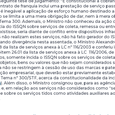
eguinte tese de julgamento: “É constitucional a cobra
ntrato de franquia inclui uma prestação de serviço pass
é inegável a aplicação de esforço humano destinado a 
ão se limita a uma mera obrigação de dar, nem à mera o
 Tema 300. Ademais, o Ministro não conheceu da ação d
ncia do ISSQN sobre serviços de coleta, remessa ou en
istisse, seria diante de conflito entre dispositivos infr
não realizam estes serviços, não há fato gerador do IS
rando divergência nesta assentada, o Ministro Alexand
8 da lista de serviços anexa à LC nº 116/2003 e conferi
item 26.01 da lista de serviços anexa à LC 116/2006, d
os, somente incida o ISSQN sobre os serviços de colet
bjetos, bens ou valores que não sejam considerados s
uia não se restringem à cessão de uso das marcas e pat
ção empresarial, que deverão estar previamente estabel
 Tema nº 300/STF, acerca da constitucionalidade da in
). Além disso, o Ministro consignou que, para as agênc
g
88, e, em relação aos serviços não considerados como “se
de sobre os serviços tidos como atividades auxiliares ao
.