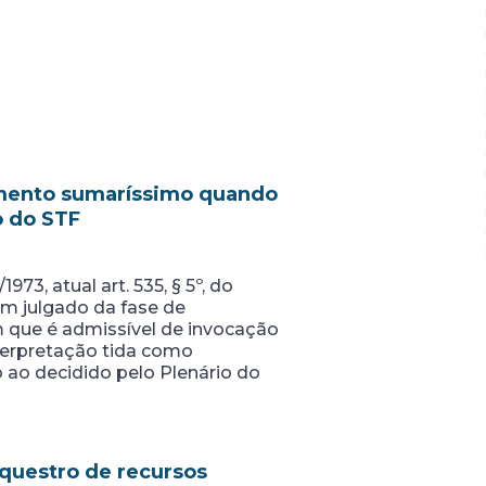
edimento sumaríssimo quando
o do STF
973, atual art. 535, § 5º, do
m julgado da fase de
m que é admissível de invocação
nterpretação tida como
 ao decidido pelo Plenário do
equestro de recursos