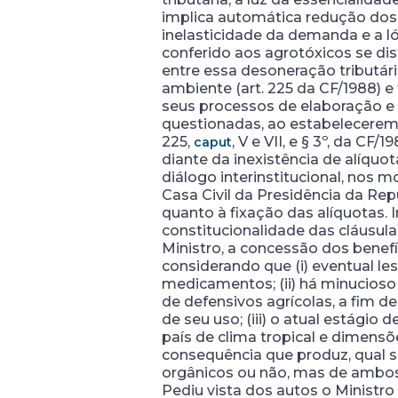
implica automática redução dos 
inelasticidade da demanda e a 
conferido aos agrotóxicos se di
entre essa desoneração tributári
ambiente (art. 225 da CF/1988) 
seus processos de elaboração e 
questionadas, ao estabelecerem inc
225,
, V e VII, e § 3º, da C
caput
diante da inexistência de alíquo
diálogo interinstitucional, nos 
Casa Civil da Presidência da Rep
quanto à fixação das alíquotas.
constitucionalidade das cláusulas
Ministro, a concessão dos benefí
considerando que (i) eventual le
medicamentos; (ii) há minucioso
de defensivos agrícolas, a fim d
de seu uso; (iii) o atual estági
país de clima tropical e dimensõ
consequência que produz, qual se
orgânicos ou não, mas de ambos 
Pediu vista dos autos o Ministr