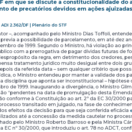
 em que se discute a constitucionalidade do a
nto de precatórios devidos em ações ajuizada
 ADI 2.362/DF | Plenário do STF
tor –, acompanhado pelo Ministro Dias Toffoli, entende
 previa a possibilidade de parcelamento, em até dez an
zembro de 1999. Segundo o Ministro, há violação ao pri
r público com a prerrogativa de pagar dívidas futuras de
 despropósito da regra, em detrimento dos credores, pes
ispensa tratamento jurídico muito desigual entre dois g
pois da referida data – sem qualquer critério que possa
ica, o Ministro entendeu por manter a validade dos 
 disciplina que aponta ser inconstitucional – hipótese
ro de 1999. Inaugurando a divergência, o Ministro Gil
são “pendentes na data de promulgação desta Emenda”,
o conforme à Constituição ao art. 2º da EC 30/2000 par
processo transitado em julgado, na fase de conhecimen
dos efeitos da decisão para que seja conferida eficácia
zados até a concessão da medida cautelar no processo 
ado pelo Ministro Roberto Barroso e pela Ministra Cá
da EC nº 30/2000, que introduziu o art. 78 no ADCT, conf