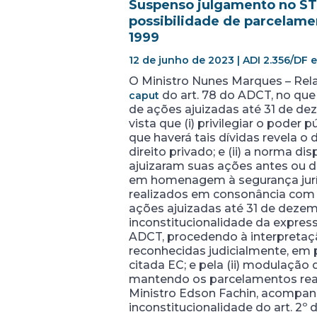
Suspenso julgamento no STF
possibilidade de parcelame
1999
12 de junho de 2023 | ADI 2.356/DF e
O Ministro Nunes Marques – Rela
do art. 78 do ADCT, no que
caput
de ações ajuizadas até 31 de de
vista que (i) privilegiar o pode
que haverá tais dívidas revela o
direito privado; e (ii) a norma d
ajuizaram suas ações antes ou de
em homenagem à segurança juríd
realizados em consonância com a
ações ajuizadas até 31 de dezemb
inconstitucionalidade da expres
ADCT, procedendo à interpretaçã
reconhecidas judicialmente, em 
citada EC; e pela (ii) modulação 
mantendo os parcelamentos reali
Ministro Edson Fachin, acompanh
inconstitucionalidade do art. 2º 