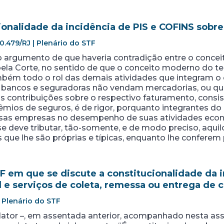
ionalidade da incidência de PIS e COFINS sobr
0.479/RJ | Plenário do STF
u o argumento de que haveria contradição entre o conce
 pela Corte, no sentido de que o conceito moderno do 
bém todo o rol das demais atividades que integram o 
 bancos e seguradoras não vendam mercadorias, ou que
das contribuições sobre o respectivo faturamento, consi
êmios de seguros, é de rigor, porquanto integrantes d
sas empresas no desempenho de suas atividades econôm
e deve tributar, tão-somente, e de modo preciso, aqu
s que lhe são próprias e típicas, enquanto lhe conferem 
 em que se discute a constitucionalidade da 
l e serviços de coleta, remessa ou entrega de
| Plenário do STF
lator –, em assentada anterior, acompanhado nesta as