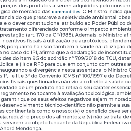
preços dos produtos a serem adquiridos pelo consumid
lógica de mercado das
. O Ministro indica q
commodities
stancia do que prescreve a seletividade ambiental, obs
a e o dever constitucional atribuído ao Poder Público 
e tratamento diferenciado conforme o impacto ambienta
prestação (art. 170 da CF/1988). Ademais, o Ministro a
entivos fiscais à utilização de agrotóxicos, ofendem os a
F/1988, porquanto há risco também à saúde na utilização
ta no caso do IPI, afirma que a declaração de inconstitu
moldes do item 9.5 do acórdão nº 709/2018 do TCU, deter
ública; e (ii) da RFB para que, em conjunto com outras
 Inaugurando a divergência nesta assentada, o Ministr
 1ª, I e II, e 3ª do Convênio ICMS nº 100/1997 e do Decr
cios fiscais questionados não viola o direito à saúde o
sividade de um produto não retira o seu caráter essenci
 regramento no tocante à avaliação toxicológica, ambie
e garantir que os seus efeitos negativos sejam minorad
o de desenvolvimento técnico-científico não permite a 
es continentais como o nosso; (iv) o benefício deve ser
ja, reduzir o preço dos alimentos; e (v) não se trata d
servirem ao objeto fundante da República Federativa do
o André Mendonça.