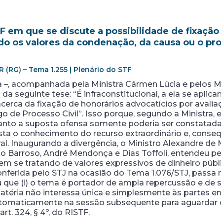
 em que se discute a possibilidade de fixação
do os valores da condenação, da causa ou o pr
R (RG) – Tema 1.255 | Plenário do STF
a –, acompanhada pela Ministra Cármen Lúcia e pelos M
da seguinte tese: “É infraconstitucional, a ela se aplic
acerca da fixação de honorários advocatícios por avali
o de Processo Civil”. Isso porque, segundo a Ministra, 
uanto a suposta ofensa somente poderia ser constatada 
bsta o conhecimento do recurso extraordinário e, con
ral. Inaugurando a divergência, o Ministro Alexandre 
to Barroso, André Mendonça e Dias Toffoli, entendeu p
em se tratando de valores expressivos de dinheiro públi
onferida pelo STJ na ocasião do Tema 1.076/STJ, passa 
u que (i) o tema é portador de ampla repercussão e de 
) a matéria não interessa única e simplesmente às partes 
automaticamente na sessão subsequente para aguardar 
t. 324, § 4º, do RISTF.