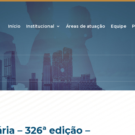
Início
Institucional
Áreas de atuação
Equipe
P
ia – 326ª edição –