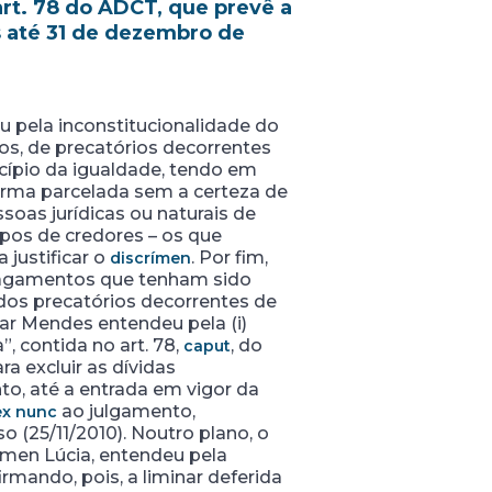
rt. 78 do ADCT, que prevê a
s até 31 de dezembro de
u pela inconstitucionalidade do
os, de precatórios decorrentes
ncípio da igualdade, tendo em
 forma parcelada sem a certeza de
soas jurídicas ou naturais de
rupos de credores – os que
 justificar o
. Por fim,
discrímen
pagamentos que tenham sido
 dos precatórios decorrentes de
mar Mendes entendeu pela (i)
 contida no art. 78,
, do
caput
a excluir as dívidas
to, até a entrada em vigor da
ao julgamento,
ex nunc
(25/11/2010). Noutro plano, o
rmen Lúcia, entendeu pela
irmando, pois, a liminar deferida