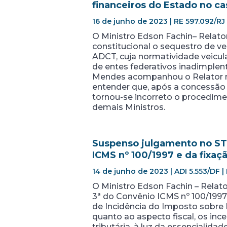
financeiros do Estado no c
16 de junho de 2023 | RE 597.092/RJ
O Ministro Edson Fachin– Relator
constitucional o sequestro de ver
ADCT, cuja normatividade veicul
de entes federativos inadimplen
Mendes acompanhou o Relator n
entender que, após a concessão 
tornou-se incorreto o procedime
demais Ministros.
Suspenso julgamento no STF
ICMS nº 100/1997 e da fixaç
14 de junho de 2023 | ADI 5.553/DF |
O Ministro Edson Fachin – Relator
3ª do Convênio ICMS nº 100/1997
de Incidência do Imposto sobre P
quanto ao aspecto fiscal, os ince
tributária, à luz da essencialid