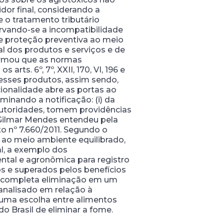
or final, considerando a
ue o tratamento tributário
ervando-se a incompatibilidade
de proteção preventiva ao meio
l dos produtos e serviços e de
firmou que as normas
rts. 6º, 7º, XXII, 170, VI, 196 e
 desses produtos, assim sendo,
cionalidade abre as portas ao
minando a notificação: (i) da
 autoridades, tomem providências
o Gilmar Mendes entendeu pela
eto nº 7.660/2011. Segundo o
u ao meio ambiente equilibrado,
al, a exemplo dos
ntal e agronômica para registro
os e superados pelos benefícios
sua completa eliminação em um
 analisado em relação à
e uma escolha entre alimentos
 Brasil de eliminar a fome.