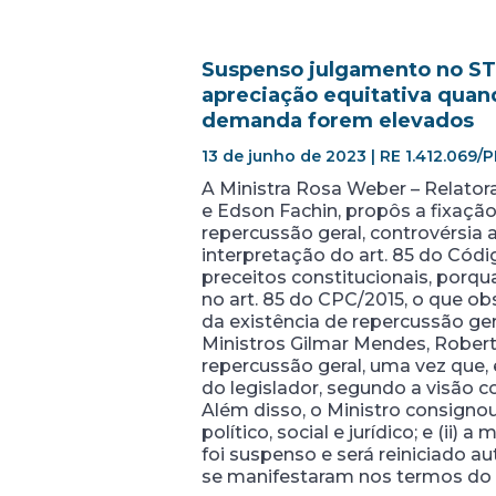
Suspenso julgamento no STF
apreciação equitativa quan
demanda forem elevados
13 de junho de 2023 | RE 1.412.069/P
A Ministra Rosa Weber – Relator
e Edson Fachin, propôs a fixação 
repercussão geral, controvérsia 
interpretação do art. 85 do Códig
preceitos constitucionais, porq
no art. 85 do CPC/2015, o que o
da existência de repercussão ge
Ministros Gilmar Mendes, Rober
repercussão geral, uma vez que, 
do legislador, segundo a visão c
Além disso, o Ministro consigno
político, social e jurídico; e (ii
foi suspenso e será reiniciado 
se manifestaram nos termos do ar