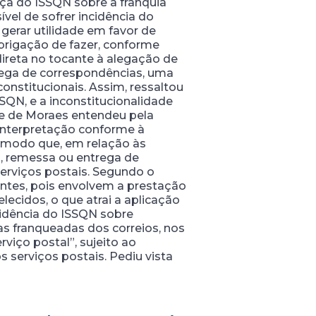
nça do ISSQN sobre a franquia
ível de sofrer incidência do
gerar utilidade em favor de
brigação de fazer, conforme
ireta no tocante à alegação de
trega de correspondências, uma
aconstitucionais. Assim, ressaltou
SQN, e a inconstitucionalidade
re de Moraes entendeu pela
u interpretação conforme à
e modo que, em relação às
a, remessa ou entrega de
erviços postais. Segundo o
entes, pois envolvem a prestação
ecidos, o que atrai a aplicação
cidência do ISSQN sobre
ias franqueadas dos correios, nos
rviço postal”, sujeito ao
s serviços postais. Pediu vista