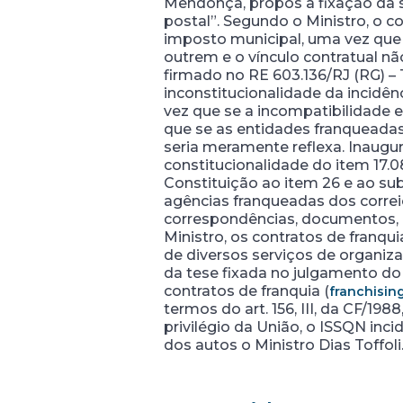
Mendonça, propôs a fixação da s
postal”. Segundo o Ministro, o co
imposto municipal, uma vez que 
outrem e o vínculo contratual n
firmado no RE 603.136/RJ (RG) –
inconstitucionalidade da incidê
vez que se a incompatibilidade ex
que se as entidades franqueadas 
seria meramente reflexa. Inaugu
constitucionalidade do item 17.0
Constituição ao item 26 e ao sub
agências franqueadas dos correi
correspondências, documentos, o
Ministro, os contratos de franq
de diversos serviços de organiza
da tese fixada no julgamento do
contratos de franquia (
franchisin
termos do art. 156, III, da CF/19
privilégio da União, o ISSQN inci
dos autos o Ministro Dias Toffoli