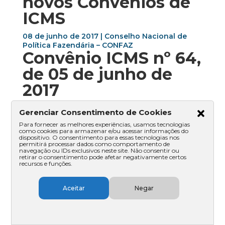
novos Convênios de
ICMS
08 de junho de 2017 | Conselho Nacional de
Política Fazendária – CONFAZ
Convênio ICMS nº 64,
de 05 de junho de
2017
Autoriza os Estados de Alagoas e
Gerenciar Consentimento de Cookies
Pernambuco a concederem remissão,
Para fornecer as melhores experiências, usamos tecnologias
anistia, isenção, moratória, ampliação de
como cookies para armazenar e/ou acessar informações do
dispositivo. O consentimento para essas tecnologias nos
prazo de pagamento, bem como a não
permitirá processar dados como comportamento de
exigirem o estorno do crédito relativo às
navegação ou IDs exclusivos neste site. Não consentir ou
retirar o consentimento pode afetar negativamente certos
mercadorias existentes em estoque que
recursos e funções.
tenham sido extraviadas, perdidas,
subtraídas, deterioradas ou destruídas,
relativamente ao ICMS, em decorrência de
Aceitar
Negar
enchentes ou temporais ocorridas nos
meses de maio e junho de 2017.
Clique aqui para acessar o inteiro teor