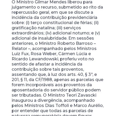
O Ministro Gilmar Mendes liberou para
julgamento o recurso, submetido ao rito da
repercussão geral, em que se discute a
incidência da contribuição previdenciária
sobre: (i) terço constitucional de férias; (ii)
gratificação natalina; (iii) serviços
extraordinários; (iv) adicional noturno; e (v)
adicional de insalubridade. Em sessões
anteriores, o Ministro Roberto Barroso –
Relator –, acompanhado pelos Ministros
Luiz Fux, Rosa Weber, Cármen Lúcia e
Ricardo Lewandowski, proferiu voto no
sentido de afastar a incidência da
contribuição sobre tais proventos,
assentando que, à luz dos arts. 40, § 3º, e
201, § 11, da CF/1988, apenas as parcelas que
forem incorporáveis aos proventos da
aposentadoria do servidor público podem
ser tributadas. O Ministro Teori Zavascki
inaugurou a divergência, acompanhado
pelos Ministros Dias Toffoli e Marco Aurélio,
por entender que todas as parcelas de
natureza remuneratória devem figurar