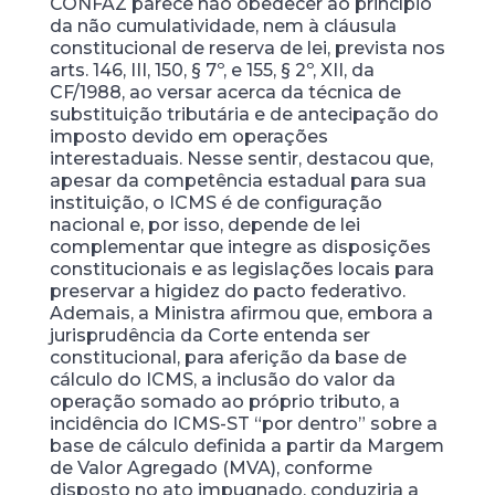
CONFAZ parece não obedecer ao princípio
da não cumulatividade, nem à cláusula
constitucional de reserva de lei, prevista nos
arts. 146, III, 150, § 7º, e 155, § 2º, XII, da
CF/1988, ao versar acerca da técnica de
substituição tributária e de antecipação do
imposto devido em operações
interestaduais. Nesse sentir, destacou que,
apesar da competência estadual para sua
instituição, o ICMS é de configuração
nacional e, por isso, depende de lei
complementar que integre as disposições
constitucionais e as legislações locais para
preservar a higidez do pacto federativo.
Ademais, a Ministra afirmou que, embora a
jurisprudência da Corte entenda ser
constitucional, para aferição da base de
cálculo do ICMS, a inclusão do valor da
operação somado ao próprio tributo, a
incidência do ICMS-ST “por dentro” sobre a
base de cálculo definida a partir da Margem
de Valor Agregado (MVA), conforme
disposto no ato impugnado, conduziria a