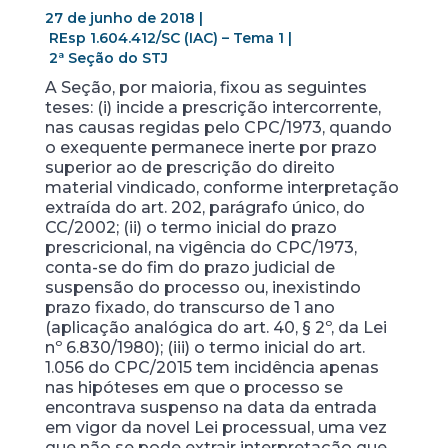
27 de junho de 2018
|
REsp 1.604.412/SC (IAC) – Tema 1
|
2ª Seção do STJ
A Seção, por maioria, fixou as seguintes
teses: (i) incide a prescrição intercorrente,
nas causas regidas pelo CPC/1973, quando
o exequente permanece inerte por prazo
superior ao de prescrição do direito
material vindicado, conforme interpretação
extraída do art. 202, parágrafo único, do
CC/2002; (ii) o termo inicial do prazo
prescricional, na vigência do CPC/1973,
conta-se do fim do prazo judicial de
suspensão do processo ou, inexistindo
prazo fixado, do transcurso de 1 ano
(aplicação analógica do art. 40, § 2º, da Lei
nº 6.830/1980); (iii) o termo inicial do art.
1.056 do CPC/2015 tem incidência apenas
nas hipóteses em que o processo se
encontrava suspenso na data da entrada
em vigor da novel Lei processual, uma vez
que não se pode extrair interpretação que