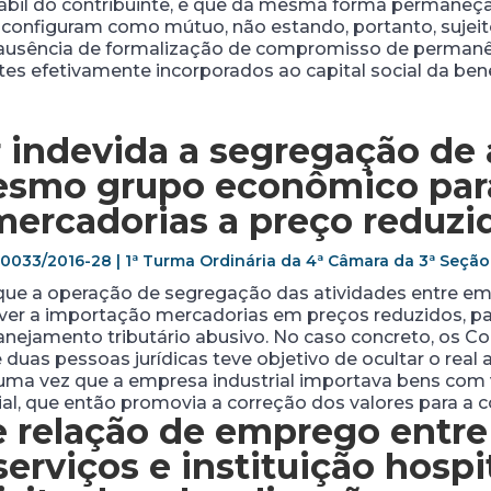
tábil do contribuinte, e que da mesma forma permaneça
 configuram como mútuo, não estando, portanto, sujeito
 ausência de formalização de compromisso de permanê
tes efetivamente incorporados ao capital social da benef
 indevida a segregação de 
smo grupo econômico para
ercadorias a preço reduzi
20033/2016-28 | 1ª Turma Ordinária da 4ª Câmara da 3ª Seçã
 que a operação de segregação das atividades entre
r a importação mercadorias em preços reduzidos, par
lanejamento tributário abusivo. No caso concreto, os C
 duas pessoas jurídicas teve objetivo de ocultar o rea
I, uma vez que a empresa industrial importava bens com
l, que então promovia a correção dos valores para a c
 relação de emprego entre
erviços e instituição hospi