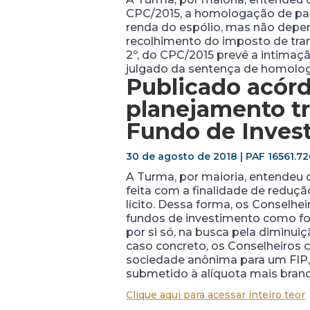
CPC/2015, a homologação de part
renda do espólio, mas não depe
recolhimento do imposto de trans
2º, do CPC/2015 prevê a intima
julgado da sentença de homolo
Publicado acór
planejamento tr
Fundo de Invest
30 de agosto de 2018 | PAF 16561.72
A Turma, por maioria, entendeu 
feita com a finalidade de reduçã
lícito. Dessa forma, os Conselhei
fundos de investimento como for
por si só, na busca pela diminui
caso concreto, os Conselheiros c
sociedade anônima para um FIP, s
submetido à alíquota mais brand
Clique aqui para acessar inteiro teor