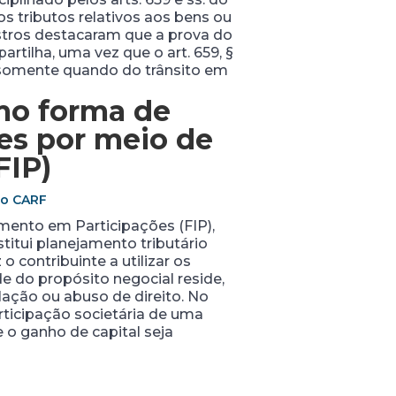
 tributos relativos aos bens ou
stros destacaram que a prova do
rtilha, uma vez que o art. 659, §
 somente quando do trânsito em
mo forma de
ões
por meio de
FIP)
do CARF
mento em Participações (FIP),
titui planejamento tributário
o contribuinte a utilizar os
 do propósito negocial reside,
ulação ou abuso de direito. No
rticipação societária de uma
 o ganho de capital seja