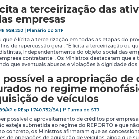
ícita a terceirização das at
das empresas
E 958.252 | Plenário do STF
u que é lícita a terceirização em todas as etapas do pr
 fins de repercussão geral: “É licita a terceirização ou 
s distintas, independentemente do objeto social das em
 empresa contratante”. Os Ministros destacaram que a t
ando que eventuais abusos e violações à dignidade dos
 possível a apropriação de 
urados no regime monofás
uisição de veículos
89/AP e REsp 1.740.752/BA | 1ª Turma do STJ
ser possível o aproveitamento de créditos por empresa 
não esteja submetida ao regime do REPORTO e que não 
aso concreto, os Ministros afirmaram que as concession
es de operações de aquisição de veículos, ainda que sua