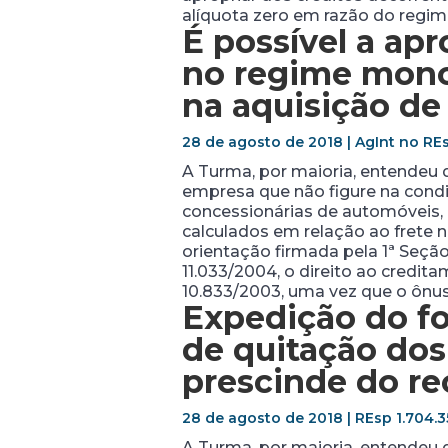
alíquota zero em razão do regi
É possível a ap
no regime mono
na aquisição de
28 de agosto de 2018 | AgInt no REs
A Turma, por maioria, entendeu
empresa que não figure na condi
concessionárias de automóveis, 
calculados em relação ao frete 
orientação firmada pela 1ª Seção 
11.033/2004, o direito ao creditam
10.833/2003, uma vez que o ônus 
Expedição do fo
de quitação dos
prescinde do r
28 de agosto de 2018 | REsp 1.704.3
A Turma, por maioria, entendeu q