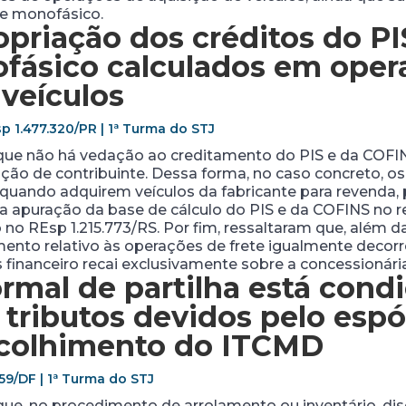
me monofásico.
ropriação dos créditos do P
fásico calculados em opera
 veículos
p 1.477.320/PR | 1ª Turma do STJ
 que não há vedação ao creditamento do PIS e da COF
ção de contribuinte. Dessa forma, no caso concreto, os
quando adquirem veículos da fabricante para revenda,
na apuração da base de cálculo do PIS e da COFINS no
no REsp 1.215.773/RS. Por fim, ressaltaram que, além da 
ento relativo às operações de frete igualmente decorre do
financeiro recai exclusivamente sobre a concessionária
rmal de partilha está cond
 tributos devidos pelo espó
ecolhimento do ITCMD
59/DF | 1ª Turma do STJ
ue, no procedimento de arrolamento ou inventário, disci