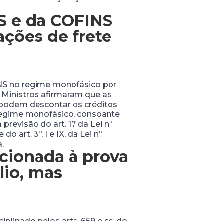
IS e da COFINS
ções de frete
INS no regime monofásico por
 Ministros afirmaram que as
 podem descontar os créditos
 regime monofásico, consoante
previsão do art. 17 da Lei nº
 art. 3º, I e IX, da Lei nº
.
icionada à prova
lio, mas
plinado pelos arts. 659 e ss. do