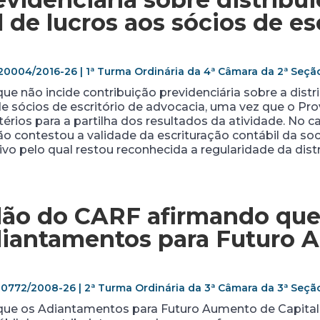
de lucros aos sócios de esc
20004/2016-26 | 1ª Turma Ordinária da 4ª Câmara da 2ª Seç
ue não incide contribuição previdenciária sobre a dist
 de sócios de escritório de advocacia, uma vez que o P
itérios para a partilha dos resultados da atividade. No 
ão contestou a validade da escrituração contábil da s
vo pelo qual restou reconhecida a regularidade da distr
dão do CARF afirmando que
diantamentos para Futuro 
00772/2008-26
|
2ª Turma Ordinária da 3ª Câmara da 3ª Seç
 que os Adiantamentos para Futuro Aumento de Capital