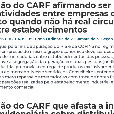
dão do CARF afirmando
ser
atividades entre empresas
 quando não há real circu
tre estabelecimentos
26910/2014-19 | 1ª Turma Ordinária da 2ª Câmara da 3ª Seçã
que, para fins de apuração do PIS e da COFINS no regi
re empresas do mesmo grupo econômico deve ser des
ão de mercadorias entre estabelecimentos das pessoas j
ve a segregação da operação em duas pessoas jurídicas
dustrial promovia a entrega de produtos exclusivament
enda ao mercado. Nesse sentido, os Conselheiros entend
s mero repasse de mercadorias com troca de notas fis
perações realizadas pelo estabelecimento industrial e
imento comercial.
ão do CARF que afasta a in
evidenciária sobre distribu