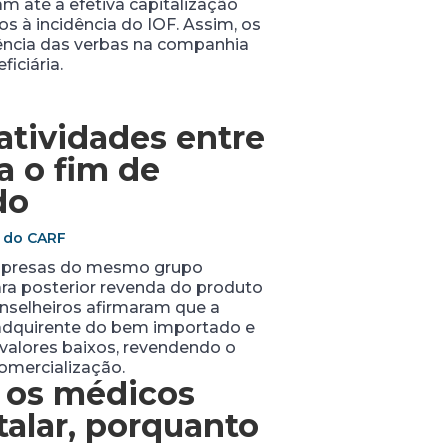
m até a efetiva capitalização
s à incidência do IOF. Assim, os
ncia das verbas na companhia
iciária.
atividades entre
 o fim de
do
o do CARF
 empresas do mesmo grupo
a posterior revenda do produto
onselheiros afirmaram que a
l adquirente do bem importado e
 valores baixos, revendendo o
omercialização.
 os médicos
talar, porquanto