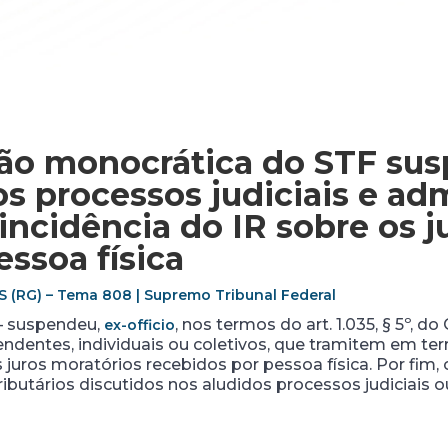
são monocrática do STF su
s processos judiciais e adm
incidência do IR sobre os j
essoa física
RS
(RG) – Tema 808
| Supremo Tribunal Federal
 – suspendeu,
, nos termos do art. 1.035, § 5º, 
ex-officio
pendentes, individuais ou coletivos, que tramitem em ter
s juros moratórios recebidos por pessoa física. Por fim
ributários discutidos nos aludidos processos judiciais 