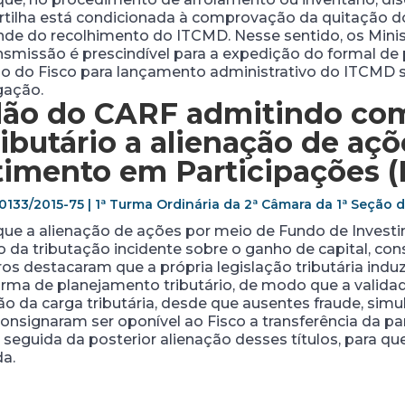
ilha está condicionada à comprovação da quitação dos
nde do recolhimento do ITCMD. Nesse sentido, os Mini
missão é prescindível para a expedição do formal de pa
ção do Fisco para lançamento administrativo do ITCMD
gação.
dão do CARF
admitindo co
ibutário a alienação de aç
imento em Participações (
0133/2015-75 | 1ª Turma Ordinária da 2ª Câmara da 1ª Seção 
que a alienação de ações por meio de Fundo de Investi
o da tributação incidente sobre o ganho de capital, cons
ros destacaram que a própria legislação tributária induz 
ma de planejamento tributário, de modo que a validade
ção da carga tributária, desde que ausentes fraude, sim
onsignaram ser oponível ao Fisco a transferência da pa
eguida da posterior alienação desses títulos, para que
a.