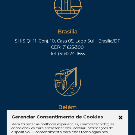
Brasília
SHIS QI 11, Conj. 10, Casa 05, Lago Sul – Brasília/DF
CEP: 71625-300
Tel: (61)3224-1655
Belém
Av. Visconde de Souza Franco, 05, Sala 2102 –
Gerenciar Consentimento de Cookies
Edifício Quadra Corporate, Umarizal – Belém/PA
Para fornecer as melhores experiências, usamos tecnologias
como cookies para armazenar e/ou acessar informações do
CEP: 66053-000
dispositivo. O consentimento para essas tecnologias nos