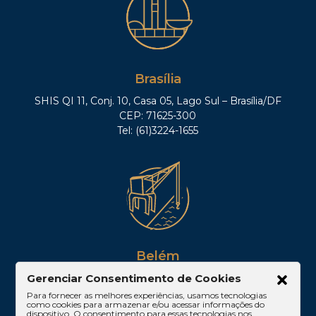
Brasília
SHIS QI 11, Conj. 10, Casa 05, Lago Sul – Brasília/DF
CEP: 71625-300
Tel: (61)3224-1655
Belém
Av. Visconde de Souza Franco, 05, Sala 2102 –
Gerenciar Consentimento de Cookies
Edifício Quadra Corporate, Umarizal – Belém/PA
Para fornecer as melhores experiências, usamos tecnologias
como cookies para armazenar e/ou acessar informações do
CEP: 66053-000
dispositivo. O consentimento para essas tecnologias nos