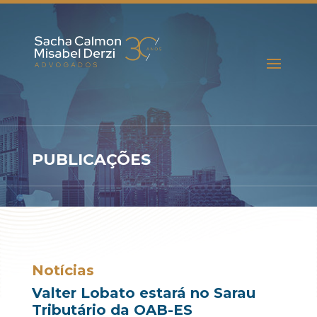
PUBLICAÇÕES
Notícias
Valter Lobato estará no Sarau
Tributário da OAB-ES