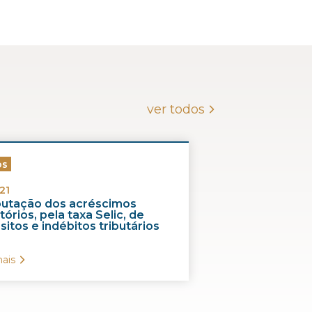
ver todos
os
21
ibutação dos acréscimos
órios, pela taxa Selic, de
itos e indébitos tributários
ais