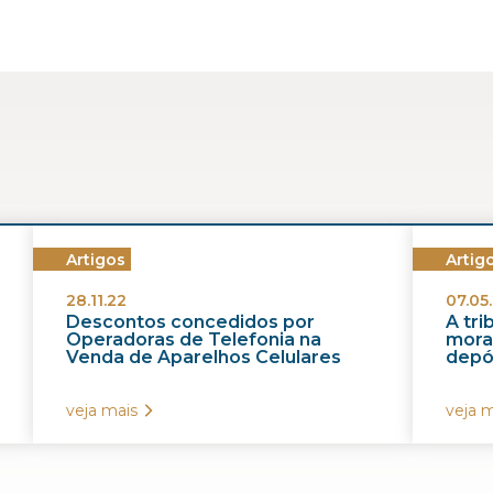
Artigos
Artig
28.11.22
07.05.
Descontos concedidos por
A tr
Operadoras de Telefonia na
morat
Venda de Aparelhos Celulares
depós
veja mais
veja m