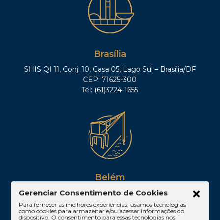
Brasília
SHIS QI 11, Conj. 10, Casa 05, Lago Sul – Brasília/DF
CEP: 71625-300
Tel: (61)3224-1655
Belém
Av. Visconde de Souza Franco, 05, Sala 2102 –
Gerenciar Consentimento de Cookies
Edifício Quadra Corporate, Umarizal – Belém/PA
Para fornecer as melhores experiências, usamos tecnologias
como cookies para armazenar e/ou acessar informações do
CEP: 66053-000
dispositivo. O consentimento para essas tecnologias nos