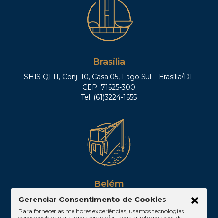
Brasília
SHIS QI 11, Conj. 10, Casa 05, Lago Sul – Brasília/DF
CEP: 71625-300
Tel: (61)3224-1655
Belém
Av. Visconde de Souza Franco, 05, Sala 2102 –
Gerenciar Consentimento de Cookies
Edifício Quadra Corporate, Umarizal – Belém/PA
Para fornecer as melhores experiências, usamos tecnologias
como cookies para armazenar e/ou acessar informações do