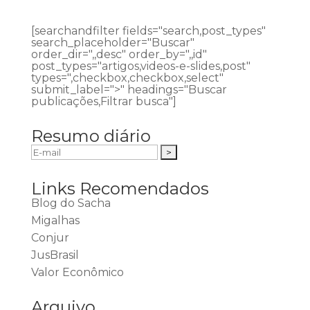
[searchandfilter fields="search,post_types"
search_placeholder="Buscar"
order_dir=",,desc" order_by=",,id"
post_types="artigos,videos-e-slides,post"
types=",checkbox,checkbox,select"
submit_label=">" headings="Buscar
publicações,Filtrar busca"]
Resumo diário
Links Recomendados
Blog do Sacha
Migalhas
Conjur
JusBrasil
Valor Econômico
Arquivo