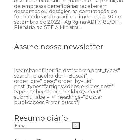
discute a inconstitucionalidade da proibição
de empresas beneficiárias receberem
descontos ou deságios na contratação de
fornecedoras do auxílio-alimentação 30 de
setembro de 2022 | AgRg na ADI 7.185/DF |
Plenário do STF A Ministra...
Assine nossa newsletter
[searchandfilter fields="search,post_types"
search_placeholder="Buscar"
order_dir=",,desc" order_by=",,id"
post_types="artigos,videos-e-slides,post"
types=",checkbox,checkbox,select"
submit_label=">" headings="Buscar
publicações,Filtrar busca"]
Resumo diário