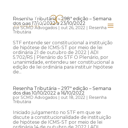
Resenha Tributária – 298ª edição – Semana
dos dias 17/10/2022 a 23/10/2022
por
SCMD Advogados
|
out 26, 2022
|
Resenha
Tributária
STF entende ser constitucional a instituição
de hipótese de ICMS-ST por meio de lei
ordinária 21 de outubro de 2022 | ADI
5.702/RS | Plenário do STF O Plenário, por
unanimidade, entendeu ser constitucional a
edição de lei ordinária para instituir hipótese
de...
Resenha Tributária – 297ª edição – Semana
dos dias 10/10/2022 a 16/10/2022
por
SCMD Advogados
|
out 18, 2022
|
Resenha
Tributária
Iniciado julgamento no STF em que se
discute a constitucionalidade de instituição
de hipótese de ICMS-ST por meio de lei
ordinária 14 de outubro de 2022 | ADI