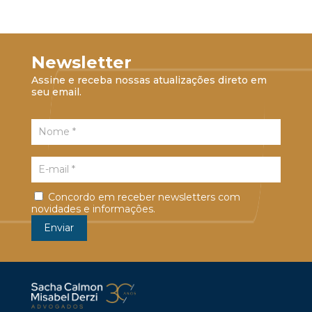
Newsletter
Assine e receba nossas atualizações direto em
seu email.
Concordo em receber newsletters com
novidades e informações.