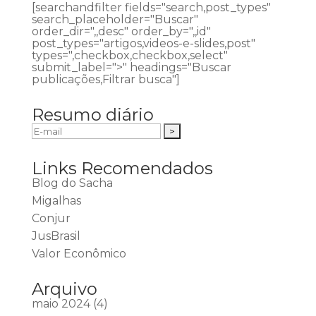
[searchandfilter fields="search,post_types"
search_placeholder="Buscar"
order_dir=",,desc" order_by=",,id"
post_types="artigos,videos-e-slides,post"
types=",checkbox,checkbox,select"
submit_label=">" headings="Buscar
publicações,Filtrar busca"]
Resumo diário
Links Recomendados
Blog do Sacha
Migalhas
Conjur
JusBrasil
Valor Econômico
Arquivo
maio 2024
(4)