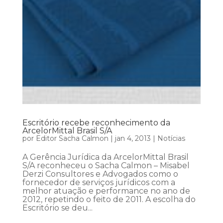
Escritório recebe reconhecimento da
ArcelorMittal Brasil S/A
por
Editor Sacha Calmon
|
jan 4, 2013
|
Notícias
A Gerência Jurídica da ArcelorMittal Brasil
S/A reconheceu o Sacha Calmon – Misabel
Derzi Consultores e Advogados como o
fornecedor de serviços jurídicos com a
melhor atuação e performance no ano de
2012, repetindo o feito de 2011. A escolha do
Escritório se deu...