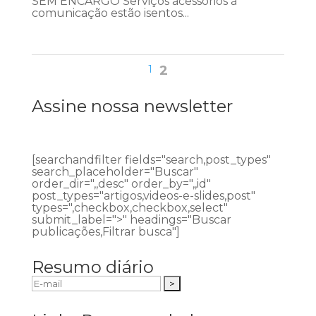
SEM ENCARGO Serviços acessórios à
comunicação estão isentos...
1
2
Assine nossa newsletter
[searchandfilter fields="search,post_types"
search_placeholder="Buscar"
order_dir=",,desc" order_by=",,id"
post_types="artigos,videos-e-slides,post"
types=",checkbox,checkbox,select"
submit_label=">" headings="Buscar
publicações,Filtrar busca"]
Resumo diário